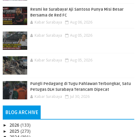
Resmi ke Surabaya! Aji Santoso Punya Misi Besar
Bersama de Red FC
Kabar Surabaya
Aug 06, 2026
Kabar Surabaya
Aug 05, 2026
Kabar Surabaya
Aug 05, 2026
Pungli Pedagang di Tugu Pahlawan Terbongkar, Satu
Petugas DLH Surabaya Terancam Dipecat
Kabar Surabaya
Jul 30, 2026
BLOG ARCHIVE
2026
(133)
►
2025
(273)
►
2024
(391)