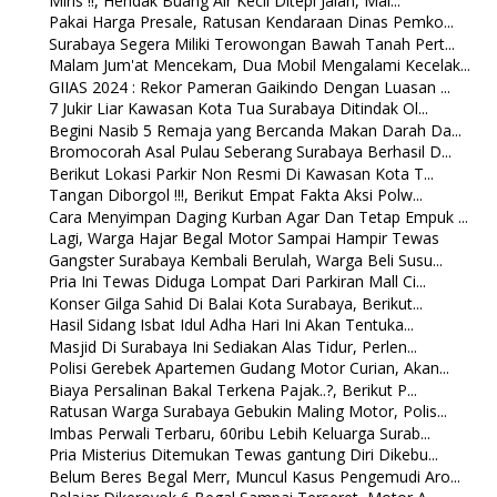
Miris !!, Hendak Buang Air Kecil Ditepi Jalan, Mal...
Pakai Harga Presale, Ratusan Kendaraan Dinas Pemko...
Surabaya Segera Miliki Terowongan Bawah Tanah Pert...
Malam Jum'at Mencekam, Dua Mobil Mengalami Kecelak...
GIIAS 2024 : Rekor Pameran Gaikindo Dengan Luasan ...
7 Jukir Liar Kawasan Kota Tua Surabaya Ditindak Ol...
Begini Nasib 5 Remaja yang Bercanda Makan Darah Da...
Bromocorah Asal Pulau Seberang Surabaya Berhasil D...
Berikut Lokasi Parkir Non Resmi Di Kawasan Kota T...
Tangan Diborgol !!!, Berikut Empat Fakta Aksi Polw...
Cara Menyimpan Daging Kurban Agar Dan Tetap Empuk ...
Lagi, Warga Hajar Begal Motor Sampai Hampir Tewas
Gangster Surabaya Kembali Berulah, Warga Beli Susu...
Pria Ini Tewas Diduga Lompat Dari Parkiran Mall Ci...
Konser Gilga Sahid Di Balai Kota Surabaya, Berikut...
Hasil Sidang Isbat Idul Adha Hari Ini Akan Tentuka...
Masjid Di Surabaya Ini Sediakan Alas Tidur, Perlen...
Polisi Gerebek Apartemen Gudang Motor Curian, Akan...
Biaya Persalinan Bakal Terkena Pajak..?, Berikut P...
Ratusan Warga Surabaya Gebukin Maling Motor, Polis...
Imbas Perwali Terbaru, 60ribu Lebih Keluarga Surab...
Pria Misterius Ditemukan Tewas gantung Diri Dikebu...
Belum Beres Begal Merr, Muncul Kasus Pengemudi Aro...