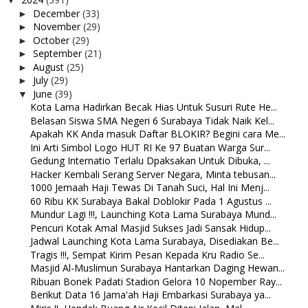
▼
December
(33)
►
November
(29)
►
October
(29)
►
September
(21)
►
August
(25)
►
July
(29)
►
June
(39)
▼
Kota Lama Hadirkan Becak Hias Untuk Susuri Rute He...
Belasan Siswa SMA Negeri 6 Surabaya Tidak Naik Kel...
Apakah KK Anda masuk Daftar BLOKIR? Begini cara Me...
Ini Arti Simbol Logo HUT RI Ke 97 Buatan Warga Sur...
Gedung Internatio Terlalu Dpaksakan Untuk Dibuka, ...
Hacker Kembali Serang Server Negara, Minta tebusan...
1000 Jemaah Haji Tewas Di Tanah Suci, Hal Ini Menj...
60 Ribu KK Surabaya Bakal Doblokir Pada 1 Agustus ...
Mundur Lagi !!!, Launching Kota Lama Surabaya Mund...
Pencuri Kotak Amal Masjid Sukses Jadi Sansak Hidup...
Jadwal Launching Kota Lama Surabaya, Disediakan Be...
Tragis !!!, Sempat Kirim Pesan Kepada Kru Radio Se...
Masjid Al-Muslimun Surabaya Hantarkan Daging Hewan...
Ribuan Bonek Padati Stadion Gelora 10 Nopember Ray...
Berikut Data 16 Jama'ah Haji Embarkasi Surabaya ya...