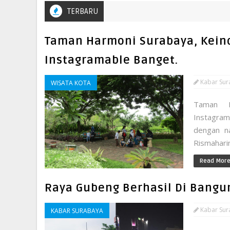
TERBARU
Taman Harmoni Surabaya, Kei
Instagramable Banget.
Kabar Sur
WISATA KOTA
Taman H
Instagram
dengan n
Rismaharin
Read Mor
Raya Gubeng Berhasil Di Bangun
Kabar Sur
KABAR SURABAYA