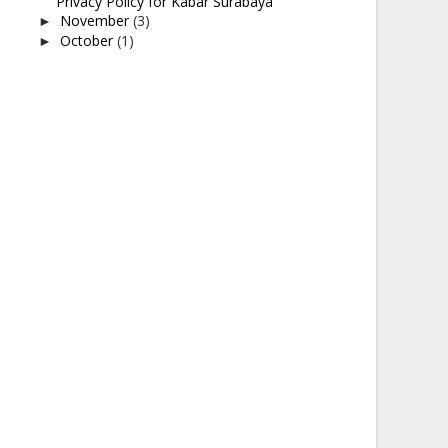
Privacy Policy for Kabar Surabaya
November
(3)
►
October
(1)
►