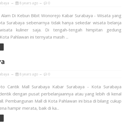
abaya
8 years ago
0
 Alam Di Kebun Bibit Wonorejo Kabar Surabaya - Wisata yang
 Kota Surabaya sebenarnya tidak hanya sekedar wisata belanja
wisata kuliner saja. Di tengah-tengah himpitan gedung
 Kota Pahlawan ini ternyata masih ...
e
ya
abaya
8 years ago
0
to Cantik Mall Surabaya Kabar Surabaya - Kota Surabaya
entik dengan pusat perbelanjaannya atau yang lebih di kenal
l. Pembangunan Mall di Kota Pahlawan ini bisa di bilang cukup
ena hampir merata, baik di ka...
e