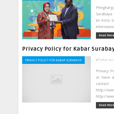
Pengharg
Surabaya 
ini Kota 
internasio
Read Mor
Privacy Policy for Kabar Suraba
Kabar Sur
PRIVACY POLICY FOR KABAR SURABAYA
Privacy P
or have a
con
http://w
http://www
Read Mor