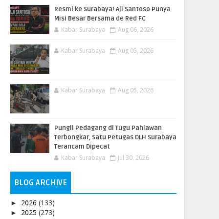
Resmi ke Surabaya! Aji Santoso Punya
Misi Besar Bersama de Red FC
Kabar Surabaya
Aug 06, 2026
Kabar Surabaya
Aug 05, 2026
Kabar Surabaya
Aug 05, 2026
Pungli Pedagang di Tugu Pahlawan
Terbongkar, Satu Petugas DLH Surabaya
Terancam Dipecat
Kabar Surabaya
Jul 30, 2026
BLOG ARCHIVE
2026
(133)
►
2025
(273)
►