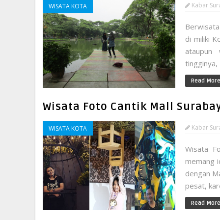
Kabar Sur
WISATA KOTA
Berwisata
di miliki
ataupun 
tingginya,
Read Mor
Wisata Foto Cantik Mall Suraba
Kabar Sur
WISATA KOTA
Wisata Fo
memang id
dengan Mal
pesat, kar
Read Mor