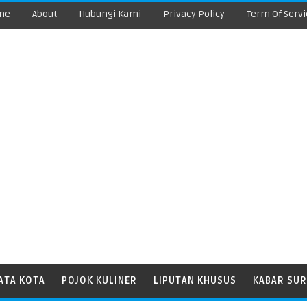
me
About
Hubungi Kami
Privacy Policy
Term Of Servi
ATA KOTA
POJOK KULINER
LIPUTAN KHUSUS
KABAR SUR