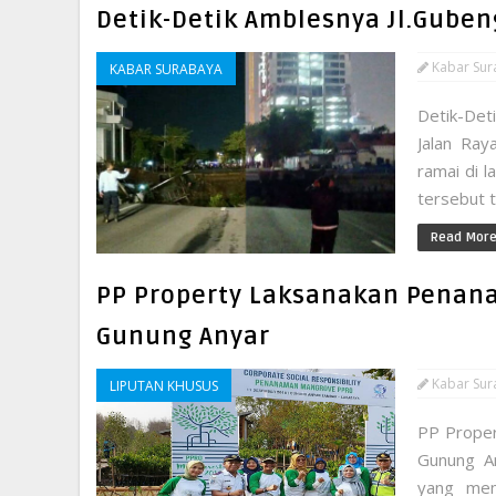
Detik-Detik Amblesnya Jl.Gube
Kabar Sur
KABAR SURABAYA
Detik-Det
Jalan Ray
ramai di l
tersebut t
Read Mor
PP Property Laksanakan Penan
Gunung Anyar
Kabar Sur
LIPUTAN KHUSUS
PP Proper
Gunung A
yang memi