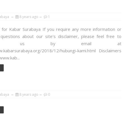
abaya
8 years ago
1
r for Kabar Surabaya If you require any more information or
questions about our site's disclaimer, please feel free to
tact us by email at
w.kabarsurabaya.org/2018/12/hubungi-kami.html Disclaimers
/www.kab...
e
abaya
8 years ago
0
e