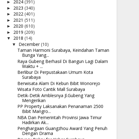
2024
(391)
►
2023
(340)
►
2022
(401)
►
2021
(511)
►
2020
(610)
►
2019
(209)
►
2018
(14)
▼
December
(10)
▼
Taman Harmoni Surabaya, Keindahan Taman
Bunga Yang...
Raya Gubeng Berhasil Di Bangun Lagi Dalam
Waktu + ...
Berlibur Di Perpustakaan Umum Kota
Surabaya
Berwisata Alam Di Kebun Bibit Wonorejo
Wisata Foto Cantik Mall Surabaya
Detik-Detik Amblesnya Jl.Gubeng Yang
Mengerikan
PP Property Laksanakan Penanaman 2500
Bibit Mangro...
NBA Dan Pemerintah Provinsi Jawa Timur
Hadirkan Ak...
Penghargaan Guangzhou Award Yang Penuh
Dengan Drama