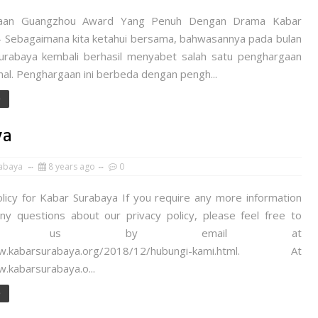
aan Guangzhou Award Yang Penuh Dengan Drama Kabar
- Sebagaimana kita ketahui bersama, bahwasannya pada bulan
Surabaya kembali berhasil menyabet salah satu penghargaan
nal. Penghargaan ini berbeda dengan pengh...
e
ya
abaya
8 years ago
0
olicy for Kabar Surabaya If you require any more information
ny questions about our privacy policy, please feel free to
tact us by email at
ww.kabarsurabaya.org/2018/12/hubungi-kami.html. At
.kabarsurabaya.o...
e