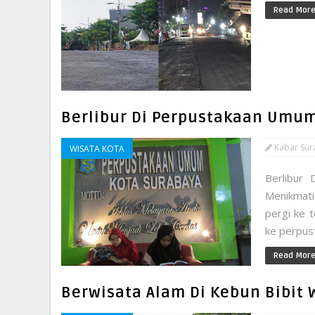
Read Mor
Berlibur Di Perpustakaan Umu
Kabar Sur
WISATA KOTA
Berlibur
Menikmati
pergi ke 
ke perpust
Read Mor
Berwisata Alam Di Kebun Bibit