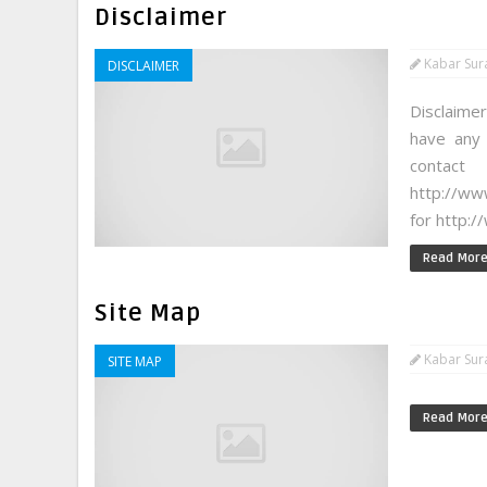
Disclaimer
Kabar Sur
DISCLAIMER
Disclaime
have any 
con
http://ww
for http:/
Read Mor
Site Map
Kabar Sur
SITE MAP
Read Mor