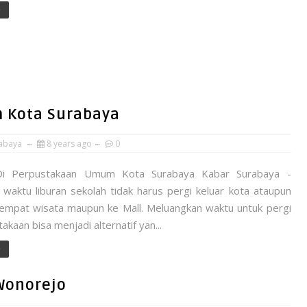
e
m Kota Surabaya
abaya
8 years ago
0
 Di Perpustakaan Umum Kota Surabaya Kabar Surabaya -
 waktu liburan sekolah tidak harus pergi keluar kota ataupun
tempat wisata maupun ke Mall. Meluangkan waktu untuk pergi
akaan bisa menjadi alternatif yan...
e
 Wonorejo