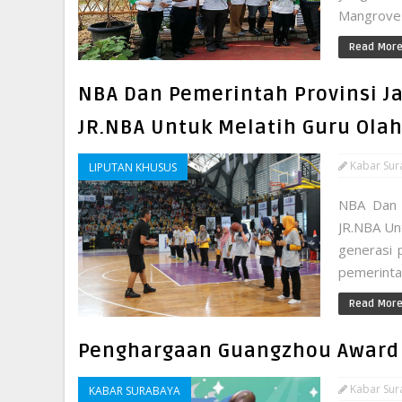
Mangrove d
Read Mor
NBA Dan Pemerintah Provinsi J
JR.NBA Untuk Melatih Guru Ola
Kabar Sur
LIPUTAN KHUSUS
NBA Dan P
JR.NBA Un
generasi 
pemerinta
Read Mor
Penghargaan Guangzhou Award
Kabar Sur
KABAR SURABAYA