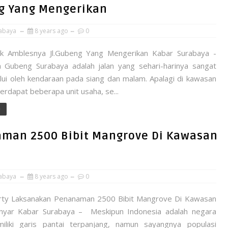
ng Yang Mengerikan
abaya
8 years ago
0
ik Amblesnya Jl.Gubeng Yang Mengerikan Kabar Surabaya -
a Gubeng Surabaya adalah jalan yang sehari-harinya sangat
alui oleh kendaraan pada siang dan malam. Apalagi di kawasan
erdapat beberapa unit usaha, se...
e
aman 2500 Bibit Mangrove Di Kawasan
abaya
8 years ago
0
ty Laksanakan Penanaman 2500 Bibit Mangrove Di Kawasan
nyar Kabar Surabaya – Meskipun Indonesia adalah negara
liki garis pantai terpanjang, namun sayangnya populasi