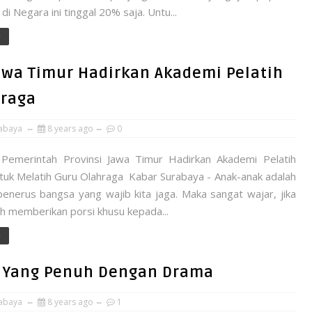
i Negara ini tinggal 20% saja. Untu...
e
awa Timur Hadirkan Akademi Pelatih
hraga
abaya
8 years ago
0
emerintah Provinsi Jawa Timur Hadirkan Akademi Pelatih
tuk Melatih Guru Olahraga Kabar Surabaya - Anak-anak adalah
penerus bangsa yang wajib kita jaga. Maka sangat wajar, jika
h memberikan porsi khusu kepada...
e
 Yang Penuh Dengan Drama
abaya
8 years ago
1