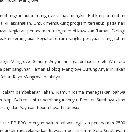
ari hutan Mangrove.
mengembangkan hutan mangrove seluas mungkin. Bahkan pada tahun
i di laksanakan. Untuk mendukung program tersebut, pada hari
kukan kegiatan penanaman mangrove di kawasan Taman Ekologi
upakan serangkaian kegiatan dalam rangka perayaan ulang tahun
ogi Mangrove Gunung Anyar ini juga di hadiri oleh Walikota
wa pembangunan Taman Ekologi Mangrove Gunung Anyar ini akan
i Kebun Raya Mangrove nantinya.
sih dalam pembebasan lahan. Namun Risma menegaskan bahwa
ah siap. Bahkan untuk pembangunannya, Pemkot Surabaya akan
arang dari Yayasan Kebun Raya Indonesia.
u Direktur PP PRO, menyampaikan bahwa kegiatan penanaman 2500
n untuk menyelamatkan kawasan pesisir timur Kota Surabaya. (