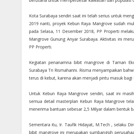
berusaha untuk memperbesar kawasan dan populasi d
Kota Surabaya sendiri saat ini telah serius untuk 
2019 nanti, proyek Kebun Raya Mangrove sudah mula
pada Selasa, 11 Desember 2018, PP Properti mela
Mangrove Gunung Anyar Surabaya. Aktivitas ini mer
PP Properti.
Kegiatan penanamna bibit mangrove di Taman Ekol
Surabaya Tri Rismaharini. Risma menyampaikan bah
terus di kebut, karena akan menjadi pintu masuk bag
Untuk Kebun Raya Mangrove sendiri, saat ini ma
semua detail masterplan Kebun Raya Mangrove tel
menerima bantuan sebesar 2,5 Milyar dalam bentuk b
Sementara itu, Ir. Taufik Hidayat, M.Tech , selak
bibit mangrove ini merupakan sumbangsih perusahaa