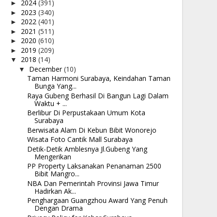
2024
(391)
►
2023
(340)
►
2022
(401)
►
2021
(511)
►
2020
(610)
►
2019
(209)
►
2018
(14)
▼
December
(10)
▼
Taman Harmoni Surabaya, Keindahan Taman
Bunga Yang...
Raya Gubeng Berhasil Di Bangun Lagi Dalam
Waktu + ...
Berlibur Di Perpustakaan Umum Kota
Surabaya
Berwisata Alam Di Kebun Bibit Wonorejo
Wisata Foto Cantik Mall Surabaya
Detik-Detik Amblesnya Jl.Gubeng Yang
Mengerikan
PP Property Laksanakan Penanaman 2500
Bibit Mangro...
NBA Dan Pemerintah Provinsi Jawa Timur
Hadirkan Ak...
Penghargaan Guangzhou Award Yang Penuh
Dengan Drama