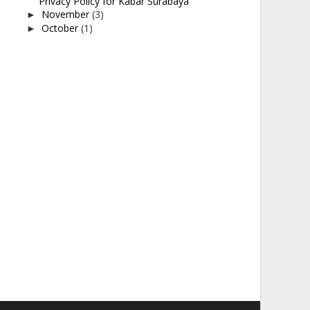
Privacy Policy for Kabar Surabaya
November
(3)
►
October
(1)
►