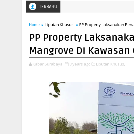
TERBARU
Home
Liputan Khusus
PP Property Laksanakan Pen
PP Property Laksanak
Mangrove Di Kawasan 
Kabar Surabaya
8 years ago
Liputan Khusus,