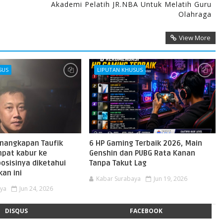
Akademi Pelatih JR.NBA Untuk Melatih Guru
Olahraga
View More
SUS
LIPUTAN KHUSUS
enangkapan Taufik
6 HP Gaming Terbaik 2026, Main
mpat kabur ke
Genshin dan PUBG Rata Kanan
osisinya diketahui
Tanpa Takut Lag
an ini
Kabar Surabaya
Jun 19, 2026
aya
Jun 24, 2026
DISQUS
FACEBOOK