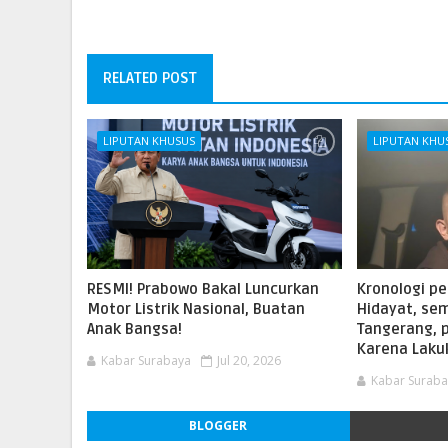
RELATED POST
LIPUTAN KHUSUS
LIPUTAN KHU
RESMI! Prabowo Bakal Luncurkan
Kronologi p
Motor Listrik Nasional, Buatan
Hidayat, se
Anak Bangsa!
Tangerang, p
Karena Lakuk
Kabar Surabaya
Jul 20, 2026
Kabar Surab
BLOGGER