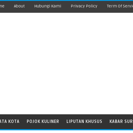
me
About
Hubungi Kami
Privacy Policy
Term Of Servi
ATA KOTA
POJOK KULINER
LIPUTAN KHUSUS
KABAR SUR