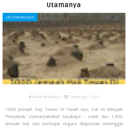
Utamanya
LIPUTAN KHUSUS
Kabar Surabaya
2 years ago
0
1000 Jemaah Haji Tewas Di Tanah Suci, Hal Ini Menjadi
Penyebab UtamanyaKabar Surabaya - Lebih dari 1.000
jemaah haji dari berbagai negara dilaporkan meninggal