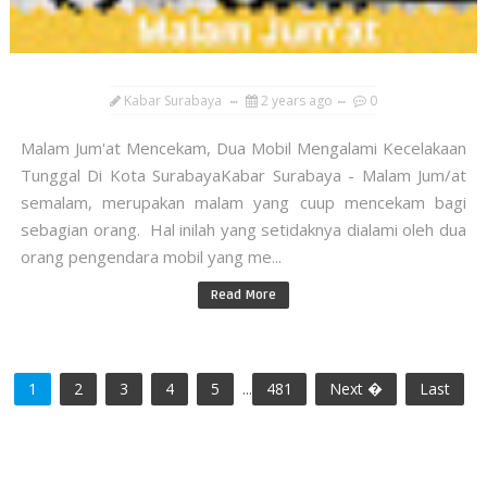
Kabar Surabaya
2 years ago
0
Malam Jum'at Mencekam, Dua Mobil Mengalami Kecelakaan
Tunggal Di Kota SurabayaKabar Surabaya - Malam Jum/at
semalam, merupakan malam yang cuup mencekam bagi
sebagian orang. Hal inilah yang setidaknya dialami oleh dua
orang pengendara mobil yang me...
Read More
1
2
3
4
5
...
481
Next �
Last