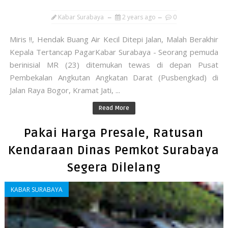
Kabar Surabaya
2 years ago
0
Miris !!, Hendak Buang Air Kecil Ditepi Jalan, Malah Berakhir
Kepala Tertancap PagarKabar Surabaya - Seorang pemuda
berinisial MR (23) ditemukan tewas di depan Pusat
Pembekalan Angkutan Angkatan Darat (Pusbengkad) di
Jalan Raya Bogor, Kramat Jati, ...
Read More
Pakai Harga Presale, Ratusan
Kendaraan Dinas Pemkot Surabaya
Segera Dilelang
KABAR SURABAYA