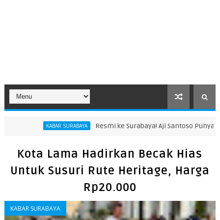
Resmi ke Surabaya! Aji Santoso Punya Misi Besar Bersam
AR SURABAYA
Kota Lama Hadirkan Becak Hias
Untuk Susuri Rute Heritage, Harga
Rp20.000
KABAR SURABAYA