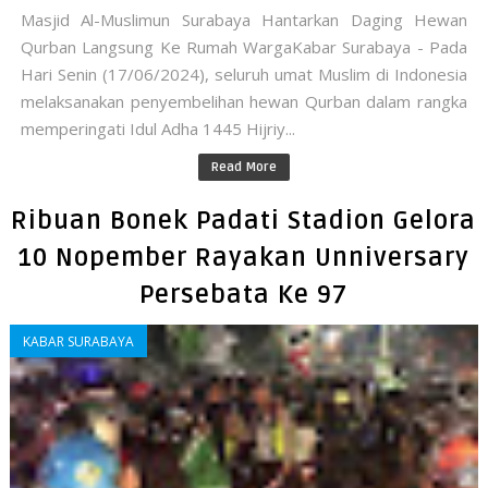
Masjid Al-Muslimun Surabaya Hantarkan Daging Hewan
Qurban Langsung Ke Rumah WargaKabar Surabaya - Pada
Hari Senin (17/06/2024), seluruh umat Muslim di Indonesia
melaksanakan penyembelihan hewan Qurban dalam rangka
memperingati Idul Adha 1445 Hijriy...
Read More
Ribuan Bonek Padati Stadion Gelora
10 Nopember Rayakan Unniversary
Persebata Ke 97
KABAR SURABAYA