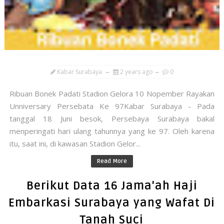
Kabar Surabaya
2 years ago
0
Ribuan Bonek Padati Stadion Gelora 10 Nopember Rayakan
Unniversary Persebata Ke 97Kabar Surabaya - Pada
tanggal 18 Juni besok, Persebaya Surabaya bakal
menperingati hari ulang tahunnya yang ke 97. Oleh karena
itu, saat ini, di kawasan Stadion Gelor...
Read More
Berikut Data 16 Jama'ah Haji
Embarkasi Surabaya yang Wafat Di
Tanah Suci