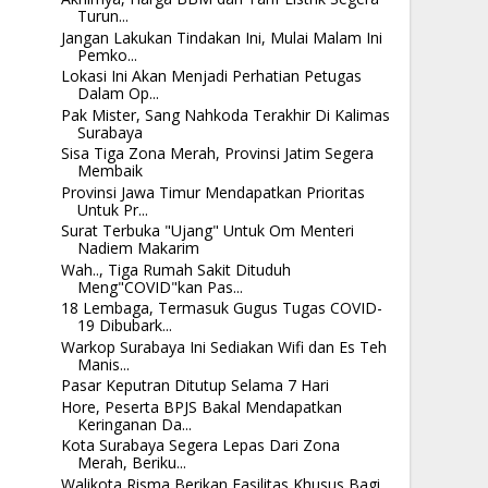
Turun...
Jangan Lakukan Tindakan Ini, Mulai Malam Ini
Pemko...
Lokasi Ini Akan Menjadi Perhatian Petugas
Dalam Op...
Pak Mister, Sang Nahkoda Terakhir Di Kalimas
Surabaya
Sisa Tiga Zona Merah, Provinsi Jatim Segera
Membaik
Provinsi Jawa Timur Mendapatkan Prioritas
Untuk Pr...
Surat Terbuka "Ujang" Untuk Om Menteri
Nadiem Makarim
Wah.., Tiga Rumah Sakit Dituduh
Meng"COVID"kan Pas...
18 Lembaga, Termasuk Gugus Tugas COVID-
19 Dibubark...
Warkop Surabaya Ini Sediakan Wifi dan Es Teh
Manis...
Pasar Keputran Ditutup Selama 7 Hari
Hore, Peserta BPJS Bakal Mendapatkan
Keringanan Da...
Kota Surabaya Segera Lepas Dari Zona
Merah, Beriku...
Walikota Risma Berikan Fasilitas Khusus Bagi