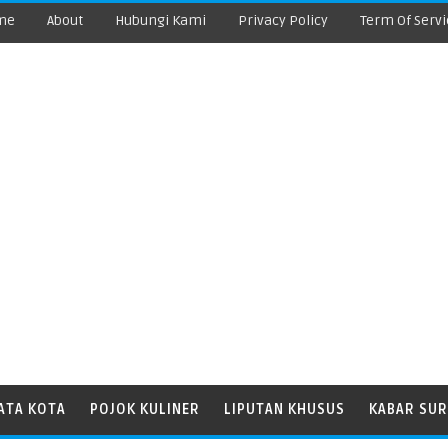
me
About
Hubungi Kami
Privacy Policy
Term Of Servi
ATA KOTA
POJOK KULINER
LIPUTAN KHUSUS
KABAR SUR