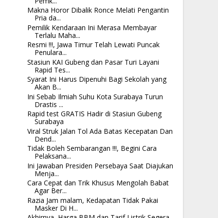
Pemk...
Makna Horor Dibalik Ronce Melati Pengantin
Pria da...
Pemilik Kendaraan Ini Merasa Membayar
Terlalu Maha...
Resmi !!!, Jawa Timur Telah Lewati Puncak
Penulara...
Stasiun KAI Gubeng dan Pasar Turi Layani
Rapid Tes...
Syarat Ini Harus Dipenuhi Bagi Sekolah yang
Akan B...
Ini Sebab Ilmiah Suhu Kota Surabaya Turun
Drastis ...
Rapid test GRATIS Hadir di Stasiun Gubeng
Surabaya
Viral Struk Jalan Tol Ada Batas Kecepatan Dan
Dend...
Tidak Boleh Sembarangan !!!, Begini Cara
Pelaksana...
Ini Jawaban Presiden Persebaya Saat Diajukan
Menja...
Cara Cepat dan Trik Khusus Mengolah Babat
Agar Ber...
Razia Jam malam, Kedapatan Tidak Pakai
Masker Di H...
Akhirnya, Harga BBM dan Tarif Listrik Segera