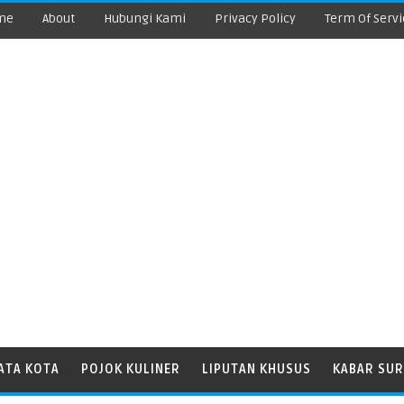
me
About
Hubungi Kami
Privacy Policy
Term Of Servi
ATA KOTA
POJOK KULINER
LIPUTAN KHUSUS
KABAR SUR