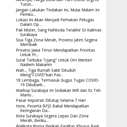
Turun...
Jangan Lakukan Tindakan Ini, Mulai Malam Ini
Pemko...
Lokasi Ini Akan Menjadi Perhatian Petugas
Dalam Op...
Pak Mister, Sang Nahkoda Terakhir Di Kalimas
Surabaya
Sisa Tiga Zona Merah, Provinsi Jatim Segera
Membaik
Provinsi Jawa Timur Mendapatkan Prioritas
Untuk Pr...
Surat Terbuka "Ujang" Untuk Om Menteri
Nadiem Makarim
Wah.., Tiga Rumah Sakit Dituduh
Meng"COVID"kan Pas...
18 Lembaga, Termasuk Gugus Tugas COVID-
19 Dibubark...
Warkop Surabaya Ini Sediakan Wifi dan Es Teh
Manis...
Pasar Keputran Ditutup Selama 7 Hari
Hore, Peserta BPJS Bakal Mendapatkan
Keringanan Da...
Kota Surabaya Segera Lepas Dari Zona
Merah, Beriku...
Walikota Risma Berikan Fasilitas Khusus Bagi