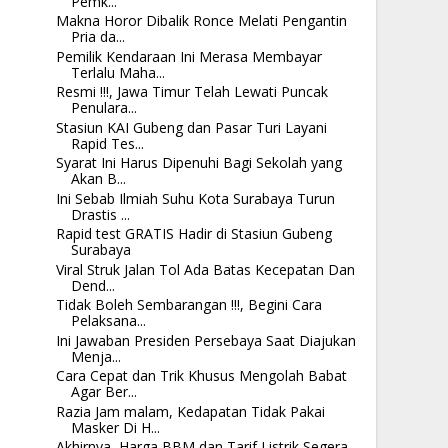
Pemk...
Makna Horor Dibalik Ronce Melati Pengantin
Pria da...
Pemilik Kendaraan Ini Merasa Membayar
Terlalu Maha...
Resmi !!!, Jawa Timur Telah Lewati Puncak
Penulara...
Stasiun KAI Gubeng dan Pasar Turi Layani
Rapid Tes...
Syarat Ini Harus Dipenuhi Bagi Sekolah yang
Akan B...
Ini Sebab Ilmiah Suhu Kota Surabaya Turun
Drastis ...
Rapid test GRATIS Hadir di Stasiun Gubeng
Surabaya
Viral Struk Jalan Tol Ada Batas Kecepatan Dan
Dend...
Tidak Boleh Sembarangan !!!, Begini Cara
Pelaksana...
Ini Jawaban Presiden Persebaya Saat Diajukan
Menja...
Cara Cepat dan Trik Khusus Mengolah Babat
Agar Ber...
Razia Jam malam, Kedapatan Tidak Pakai
Masker Di H...
Akhirnya, Harga BBM dan Tarif Listrik Segera