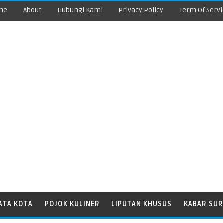
me
About
Hubungi Kami
Privacy Policy
Term Of Servi
ATA KOTA
POJOK KULINER
LIPUTAN KHUSUS
KABAR SUR