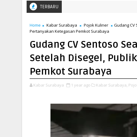
TERBARU
Home
Kabar Surabaya
Pojok Kuliner
Gudang CV S
Pertanyakan Ketegasan Pemkot Surabaya
Gudang CV Sentoso Sea
Setelah Disegel, Publ
Pemkot Surabaya
Kabar Surabaya
1 year ago
Kabar Surabaya,
Pojo