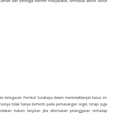
ecaman dari berbagai elemen masyarakat, termasuk aktivis buruh
an ketegasan Pemkot Surabaya dalam menindaklanjuti kasus ini.
snya tidak hanya berhenti pada pemasangan segel, tetapi juga
indakan hukum lanjutan jika ditemukan pelanggaran terhadap