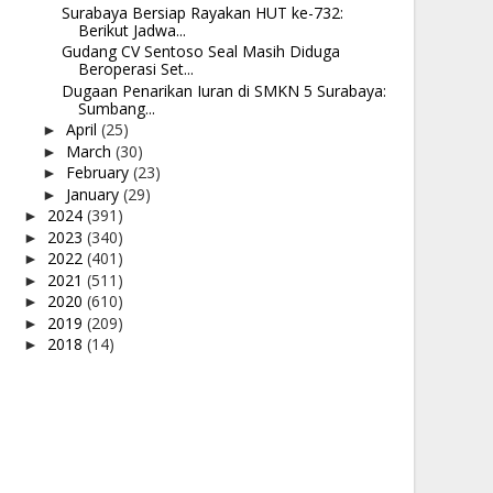
Surabaya Bersiap Rayakan HUT ke-732:
Berikut Jadwa...
Gudang CV Sentoso Seal Masih Diduga
Beroperasi Set...
Dugaan Penarikan Iuran di SMKN 5 Surabaya:
Sumbang...
April
(25)
►
March
(30)
►
February
(23)
►
January
(29)
►
2024
(391)
►
2023
(340)
►
2022
(401)
►
2021
(511)
►
2020
(610)
►
2019
(209)
►
2018
(14)
►