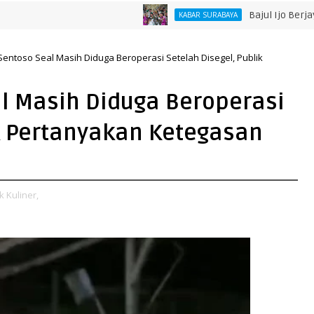
Bajul Ijo Berjaya! Franc
KABAR SURABAYA
entoso Seal Masih Diduga Beroperasi Setelah Disegel, Publik
l Masih Diduga Beroperasi
ik Pertanyakan Ketegasan
k Kuliner,