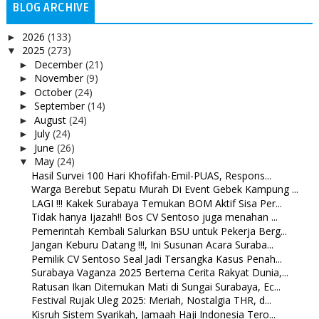
BLOG ARCHIVE
2026
(133)
►
2025
(273)
▼
December
(21)
►
November
(9)
►
October
(24)
►
September
(14)
►
August
(24)
►
July
(24)
►
June
(26)
►
May
(24)
▼
Hasil Survei 100 Hari Khofifah-Emil-PUAS, Respons...
Warga Berebut Sepatu Murah Di Event Gebek Kampung ...
LAGI !!! Kakek Surabaya Temukan BOM Aktif Sisa Per...
Tidak hanya Ijazah!! Bos CV Sentoso juga menahan ...
Pemerintah Kembali Salurkan BSU untuk Pekerja Berg...
Jangan Keburu Datang !!!, Ini Susunan Acara Suraba...
Pemilik CV Sentoso Seal Jadi Tersangka Kasus Penah...
Surabaya Vaganza 2025 Bertema Cerita Rakyat Dunia,...
Ratusan Ikan Ditemukan Mati di Sungai Surabaya, Ec...
Festival Rujak Uleg 2025: Meriah, Nostalgia THR, d...
Kisruh Sistem Syarikah, Jamaah Haji Indonesia Tero...