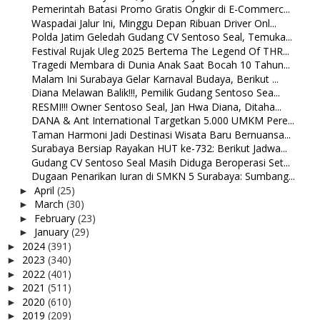
Pemerintah Batasi Promo Gratis Ongkir di E-Commerc...
Waspadai Jalur Ini, Minggu Depan Ribuan Driver Onl...
Polda Jatim Geledah Gudang CV Sentoso Seal, Temuka...
Festival Rujak Uleg 2025 Bertema The Legend Of THR...
Tragedi Membara di Dunia Anak Saat Bocah 10 Tahun...
Malam Ini Surabaya Gelar Karnaval Budaya, Berikut ...
Diana Melawan Balik!!!, Pemilik Gudang Sentoso Sea...
RESMI!!! Owner Sentoso Seal, Jan Hwa Diana, Ditaha...
DANA & Ant International Targetkan 5.000 UMKM Pere...
Taman Harmoni Jadi Destinasi Wisata Baru Bernuansa...
Surabaya Bersiap Rayakan HUT ke-732: Berikut Jadwa...
Gudang CV Sentoso Seal Masih Diduga Beroperasi Set...
Dugaan Penarikan Iuran di SMKN 5 Surabaya: Sumbang...
April
(25)
►
March
(30)
►
February
(23)
►
January
(29)
►
2024
(391)
►
2023
(340)
►
2022
(401)
►
2021
(511)
►
2020
(610)
►
2019
(209)
►