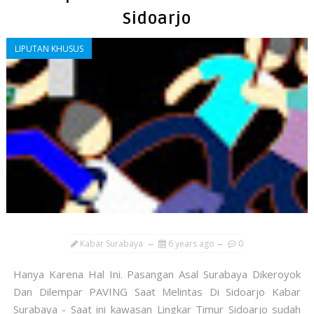
Sidoarjo
LIPUTAN KHUSUS
Kabar Surabaya
6 years ago
0
Hanya Karena Hal Ini. Pasangan Asal Surabaya Dikeroyok
Dan Dilempar PAVING Saat Melintas Di Sidoarjo Kabar
Surabaya - Saat ini kawasan Lingkar Timur Sidoarjo sudah