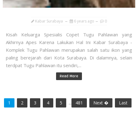
Kabar Surabaya
6 years ago
0
Kisah Keluarga Spesialis Copet Tugu Pahlawan yang
Akhirnya Apes Karena Lakukan Hal Ini Kabar Surabaya -
Komplek Tugu Pahlawan merupakan salah satu ikon yang
paling berejarah dari Kota Surabaya. Di dalamnya, selain
terdpat Tugu Pahlawan itu sendiri,...
Read More
1
2
3
4
5
...
481
Next �
Last