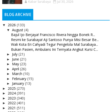
Kabar Surabaya
Jul 30, 2026
BLOG ARCHIVE
2026
(133)
▼
August
(4)
▼
Bajul Ijo Berjaya! Francisco Rivera hingga Bonek R...
Resmi ke Surabaya! Aji Santoso Punya Misi Besar Be...
Wali Kota Eri Cahyadi Tegur Pengelola Mal Surabaya...
Bukan Pasien, Ambulans Ini Ternyata Angkut Kursi C...
July
(21)
►
June
(21)
►
May
(23)
►
April
(26)
►
March
(10)
►
February
(15)
►
January
(13)
►
2025
(273)
►
2024
(391)
►
2023
(340)
►
2022
(401)
►
2021
(511)
►