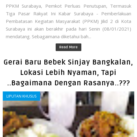
PPKM Surabaya, Pemkot Perluas Penutupan, Termasuk
Tiga Pasar Rakyat Ini Kabar Surabaya - Pemberlakuan
Pembatasan Kegiatan Masyarakat (PPKM) Jilid 2 di Kota
Surabaya ini akan berakhir pada hari Senin (08/01/2021)
mendatang. Sebagaimana diketahui bah...
Read More
Gerai Baru Bebek Sinjay Bangkalan,
Lokasi Lebih Nyaman, Tapi
..Bagaimana Dengan Rasanya..???
LIPUTAN KHUSUS