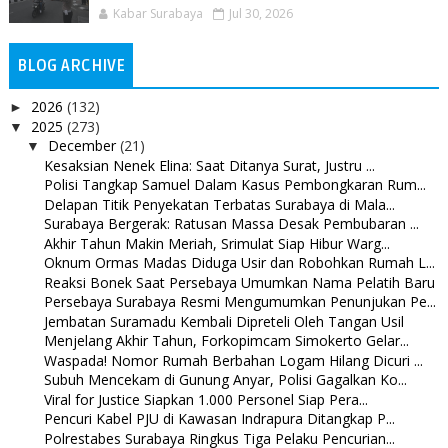
Kabar Surabaya
Jul 30, 2026
BLOG ARCHIVE
2026
(132)
►
2025
(273)
▼
December
(21)
▼
Kesaksian Nenek Elina: Saat Ditanya Surat, Justru ...
Polisi Tangkap Samuel Dalam Kasus Pembongkaran Rum...
Delapan Titik Penyekatan Terbatas Surabaya di Mala...
Surabaya Bergerak: Ratusan Massa Desak Pembubaran ...
Akhir Tahun Makin Meriah, Srimulat Siap Hibur Warg...
Oknum Ormas Madas Diduga Usir dan Robohkan Rumah L...
Reaksi Bonek Saat Persebaya Umumkan Nama Pelatih Baru
Persebaya Surabaya Resmi Mengumumkan Penunjukan Pe...
Jembatan Suramadu Kembali Dipreteli Oleh Tangan Usil
Menjelang Akhir Tahun, Forkopimcam Simokerto Gelar...
Waspada! Nomor Rumah Berbahan Logam Hilang Dicuri ...
Subuh Mencekam di Gunung Anyar, Polisi Gagalkan Ko...
Viral for Justice Siapkan 1.000 Personel Siap Pera...
Pencuri Kabel PJU di Kawasan Indrapura Ditangkap P...
Polrestabes Surabaya Ringkus Tiga Pelaku Pencurian...