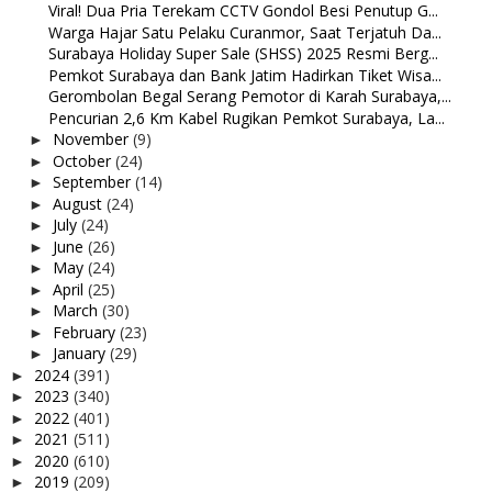
Viral! Dua Pria Terekam CCTV Gondol Besi Penutup G...
Warga Hajar Satu Pelaku Curanmor, Saat Terjatuh Da...
Surabaya Holiday Super Sale (SHSS) 2025 Resmi Berg...
Pemkot Surabaya dan Bank Jatim Hadirkan Tiket Wisa...
Gerombolan Begal Serang Pemotor di Karah Surabaya,...
Pencurian 2,6 Km Kabel Rugikan Pemkot Surabaya, La...
November
(9)
►
October
(24)
►
September
(14)
►
August
(24)
►
July
(24)
►
June
(26)
►
May
(24)
►
April
(25)
►
March
(30)
►
February
(23)
►
January
(29)
►
2024
(391)
►
2023
(340)
►
2022
(401)
►
2021
(511)
►
2020
(610)
►
2019
(209)
►