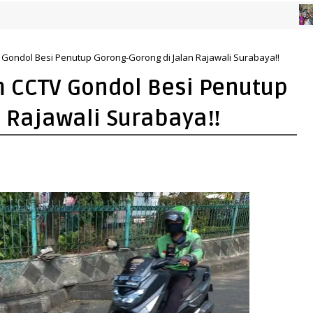
KABAR SUR
V Gondol Besi Penutup Gorong-Gorong di Jalan Rajawali Surabaya‼️
m CCTV Gondol Besi Penutup
 Rajawali Surabaya‼️