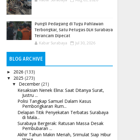
Pungli Pedagang di Tugu Pahlawan
Terbongkar, Satu Petugas DLH Surabaya
Terancam Dipecat
Kabar Surabaya
Jul 30, 2026
BLOG ARCHIVE
2026
(133)
►
2025
(273)
▼
December
(21)
▼
Kesaksian Nenek Elina: Saat Ditanya Surat,
Justru ...
Polisi Tangkap Samuel Dalam Kasus
Pembongkaran Rum...
Delapan Titik Penyekatan Terbatas Surabaya
di Mala...
Surabaya Bergerak: Ratusan Massa Desak
Pembubaran ...
Akhir Tahun Makin Meriah, Srimulat Siap Hibur
Warg...