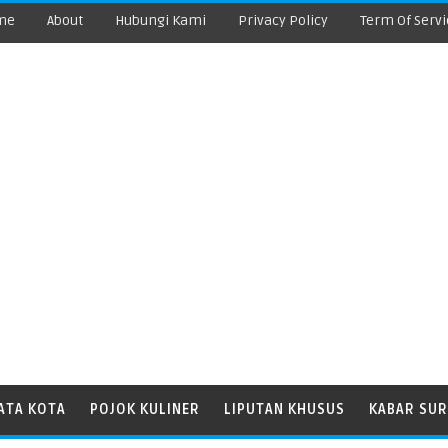
me
About
Hubungi Kami
Privacy Policy
Term Of Servi
ATA KOTA
POJOK KULINER
LIPUTAN KHUSUS
KABAR SUR