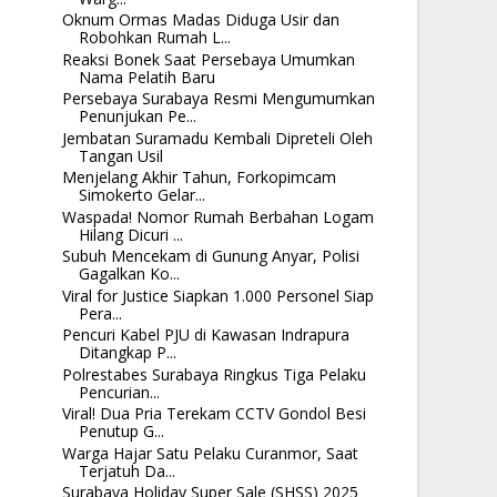
Oknum Ormas Madas Diduga Usir dan
Robohkan Rumah L...
Reaksi Bonek Saat Persebaya Umumkan
Nama Pelatih Baru
Persebaya Surabaya Resmi Mengumumkan
Penunjukan Pe...
Jembatan Suramadu Kembali Dipreteli Oleh
Tangan Usil
Menjelang Akhir Tahun, Forkopimcam
Simokerto Gelar...
Waspada! Nomor Rumah Berbahan Logam
Hilang Dicuri ...
Subuh Mencekam di Gunung Anyar, Polisi
Gagalkan Ko...
Viral for Justice Siapkan 1.000 Personel Siap
Pera...
Pencuri Kabel PJU di Kawasan Indrapura
Ditangkap P...
Polrestabes Surabaya Ringkus Tiga Pelaku
Pencurian...
Viral! Dua Pria Terekam CCTV Gondol Besi
Penutup G...
Warga Hajar Satu Pelaku Curanmor, Saat
Terjatuh Da...
Surabaya Holiday Super Sale (SHSS) 2025