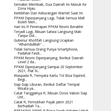
Semakin Membaik, Dua Daerah Ini Masuk Ke
Zona Hijau
Kelebihan Dan Kekurangan Warnet Saat Ini
PPKM Diperpanjang Lagi, Tidak Semua Mall
Boleh Men...
Hari Ini..!!! Penerapan PPKM Resmi Berakhir
Terjadi Lagi, Ribuan Satwa Langsung Mati
Tanpa Did...
Gubenur Khofifah Langsung Ucapkan
"Alhamdullilah" ...
Tidak Semua Orang Punya Smartphone,
Padahal Fasili...
PPKM Resmi Diperpanjang, Berikut Daerah
Level 2 da...
PPKM Diperpanjang Sampai 20 September
2021, Plat N...
Waspada !!!, Ternyata Kartu Tol Bisa Expired,
Begi...
Siap-Siap Liburan, Berikut Daftar Tempat
Wisata ya...
Catat Tanggalnya !!!, Ribuan Dosis Vaksin Siap
Unt...
Catat !!!, Pemutihan Pajak Jatim 2021
Berhadiah Ta...
BREAKING NEWS !!! Biaya Swab Antigen Untuk