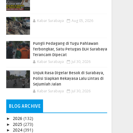
Kabar Surabaya
Aug 05, 2026
Pungli Pedagang di Tugu Pahlawan
Terbongkar, Satu Petugas DLH Surabaya
Terancam Dipecat
Kabar Surabaya
Jul 30, 2026
Unjuk Rasa Digelar Besok di Surabaya,
Polisi Siapkan Rekayasa Lalu Lintas di
Sejumlah Jalan
Kabar Surabaya
Jul 30, 2026
BLOG ARCHIVE
2026
(132)
►
2025
(273)
►
2024
(391)
►