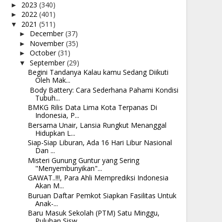
2023
(340)
►
2022
(401)
►
2021
(511)
▼
December
(37)
►
November
(35)
►
October
(31)
►
September
(29)
▼
Begini Tandanya Kalau kamu Sedang Diikuti
Oleh Mak...
Body Battery: Cara Sederhana Pahami Kondisi
Tubuh...
BMKG Rilis Data Lima Kota Terpanas Di
Indonesia, P...
Bersama Unair, Lansia Rungkut Menanggal
Hidupkan L...
Siap-Siap Liburan, Ada 16 Hari Libur Nasional
Dan ...
Misteri Gunung Guntur yang Sering
"Menyembunyikan"...
GAWAT..!!!, Para Ahli Memprediksi Indonesia
Akan M...
Buruan Daftar Pemkot Siapkan Fasilitas Untuk
Anak-...
Baru Masuk Sekolah (PTM) Satu Minggu,
Puluhan Sisw...