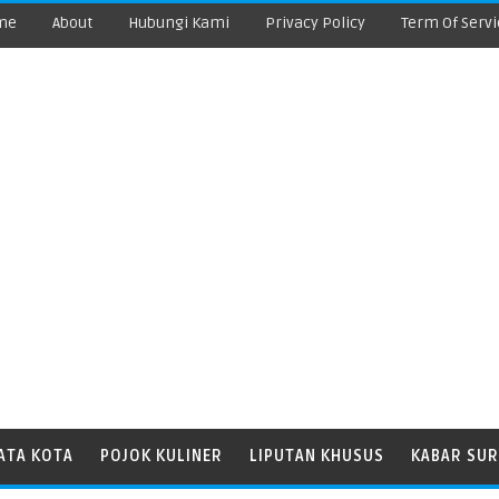
me
About
Hubungi Kami
Privacy Policy
Term Of Servi
ATA KOTA
POJOK KULINER
LIPUTAN KHUSUS
KABAR SUR