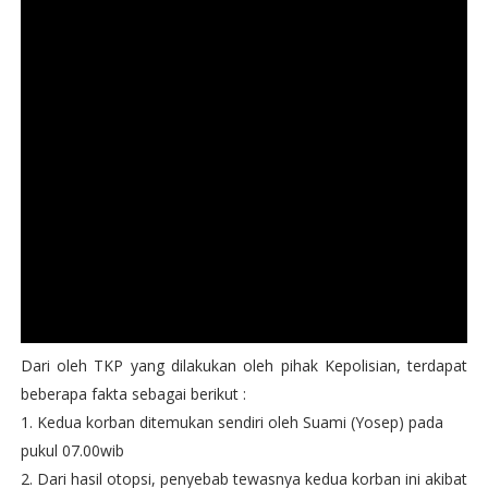
Dari oleh TKP yang dilakukan oleh pihak Kepolisian, terdapat
beberapa fakta sebagai berikut :
1. Kedua korban ditemukan sendiri oleh Suami (Yosep) pada
pukul 07.00wib
2. Dari hasil otopsi, penyebab tewasnya kedua korban ini akibat