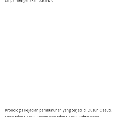
tanpa mengenakan busan@.
Kronologis kejadian pembunuhan yang terjadi di Dusun Ciseuti,
Desa Jalan Cagak, Kecamatan Jalan Cagak, Kabupatena