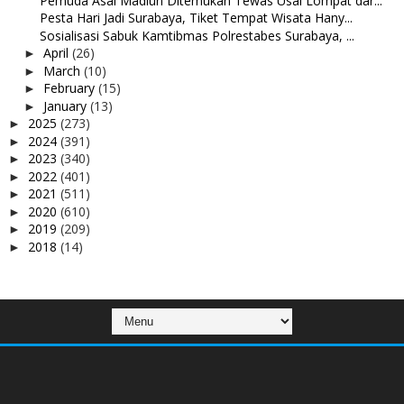
Pemuda Asal Madiun Ditemukan Tewas Usai Lompat dar...
Pesta Hari Jadi Surabaya, Tiket Tempat Wisata Hany...
Sosialisasi Sabuk Kamtibmas Polrestabes Surabaya, ...
April
(26)
►
March
(10)
►
February
(15)
►
January
(13)
►
2025
(273)
►
2024
(391)
►
2023
(340)
►
2022
(401)
►
2021
(511)
►
2020
(610)
►
2019
(209)
►
2018
(14)
►