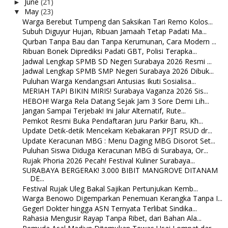
June
(21)
►
May
(23)
▼
Warga Berebut Tumpeng dan Saksikan Tari Remo Kolos...
Subuh Diguyur Hujan, Ribuan Jamaah Tetap Padati Ma...
Qurban Tanpa Bau dan Tanpa Kerumunan, Cara Modern ...
Ribuan Bonek Diprediksi Padati GBT, Polisi Terapka...
Jadwal Lengkap SPMB SD Negeri Surabaya 2026 Resmi ...
Jadwal Lengkap SPMB SMP Negeri Surabaya 2026 Dibuk...
Puluhan Warga Kendangsari Antusias Ikuti Sosialisa...
MERIAH TAPI BIKIN MIRIS! Surabaya Vaganza 2026 Sis...
HEBOH! Warga Rela Datang Sejak Jam 3 Sore Demi Lih...
Jangan Sampai Terjebak! Ini Jalur Alternatif, Rute...
Pemkot Resmi Buka Pendaftaran Juru Parkir Baru, Kh...
Update Detik-detik Mencekam Kebakaran PPJT RSUD dr...
Update Keracunan MBG : Menu Daging MBG Disorot Set...
Puluhan Siswa Diduga Keracunan MBG di Surabaya, Or...
Rujak Phoria 2026 Pecah! Festival Kuliner Surabaya...
SURABAYA BERGERAK! 3.000 BIBIT MANGROVE DITANAM
DE...
Festival Rujak Uleg Bakal Sajikan Pertunjukan Kemb...
Warga Benowo Digemparkan Penemuan Kerangka Tanpa I...
Geger! Dokter hingga ASN Ternyata Terlibat Sindika...
Rahasia Mengusir Rayap Tanpa Ribet, dari Bahan Ala...