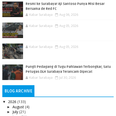
Resmi ke Surabaya! Aji Santoso Punya Misi Besar
Bersama de Red FC
Kabar Surabaya
Aug 06, 2026
Kabar Surabaya
Aug 05, 2026
Kabar Surabaya
Aug 05, 2026
Pungli Pedagang di Tugu Pahlawan Terbongkar, Satu
Petugas DLH Surabaya Terancam Dipecat
Kabar Surabaya
Jul 30, 2026
BLOG ARCHIVE
2026
(133)
▼
August
(4)
►
July
(21)
►