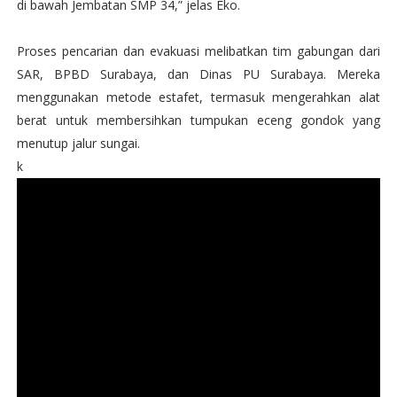
di bawah Jembatan SMP 34,” jelas Eko.
Proses pencarian dan evakuasi melibatkan tim gabungan dari
SAR, BPBD Surabaya, dan Dinas PU Surabaya. Mereka
menggunakan metode estafet, termasuk mengerahkan alat
berat untuk membersihkan tumpukan eceng gondok yang
menutup jalur sungai.
k