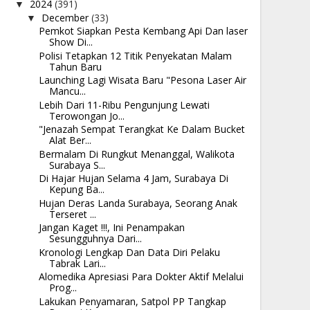
2024
(391)
▼
December
(33)
▼
Pemkot Siapkan Pesta Kembang Api Dan laser
Show Di...
Polisi Tetapkan 12 Titik Penyekatan Malam
Tahun Baru
Launching Lagi Wisata Baru "Pesona Laser Air
Mancu...
Lebih Dari 11-Ribu Pengunjung Lewati
Terowongan Jo...
"Jenazah Sempat Terangkat Ke Dalam Bucket
Alat Ber...
Bermalam Di Rungkut Menanggal, Walikota
Surabaya S...
Di Hajar Hujan Selama 4 Jam, Surabaya Di
Kepung Ba...
Hujan Deras Landa Surabaya, Seorang Anak
Terseret ...
Jangan Kaget !!!, Ini Penampakan
Sesungguhnya Dari...
Kronologi Lengkap Dan Data Diri Pelaku
Tabrak Lari...
Alomedika Apresiasi Para Dokter Aktif Melalui
Prog...
Lakukan Penyamaran, Satpol PP Tangkap