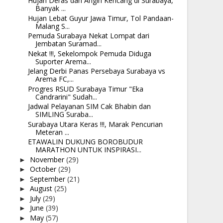
Hujan Deras dan Angin Kencang di Surabaya,
Banyak ...
Hujan Lebat Guyur Jawa Timur, Tol Pandaan-
Malang S...
Pemuda Surabaya Nekat Lompat dari
Jembatan Suramad...
Nekat !!!, Sekelompok Pemuda Diduga
Suporter Arema...
Jelang Derbi Panas Persebaya Surabaya vs
Arema FC,...
Progres RSUD Surabaya Timur "Eka
Candrarini" Sudah...
Jadwal Pelayanan SIM Cak Bhabin dan
SIMLING Suraba...
Surabaya Utara Keras !!!, Marak Pencurian
Meteran ...
ETAWALIN DUKUNG BOROBUDUR
MARATHON UNTUK INSPIRASI...
November
(29)
►
October
(29)
►
September
(21)
►
August
(25)
►
July
(29)
►
June
(39)
►
May
(57)
►