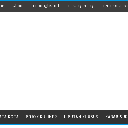
me
About
Hubungi Kami
Privacy Policy
Term Of Servi
ATA KOTA
POJOK KULINER
LIPUTAN KHUSUS
KABAR SUR