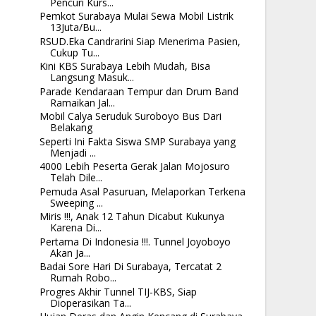
Pencuri Kurs...
Pemkot Surabaya Mulai Sewa Mobil Listrik
13Juta/Bu...
RSUD.Eka Candrarini Siap Menerima Pasien,
Cukup Tu...
Kini KBS Surabaya Lebih Mudah, Bisa
Langsung Masuk...
Parade Kendaraan Tempur dan Drum Band
Ramaikan Jal...
Mobil Calya Seruduk Suroboyo Bus Dari
Belakang
Seperti Ini Fakta Siswa SMP Surabaya yang
Menjadi ...
4000 Lebih Peserta Gerak Jalan Mojosuro
Telah Dile...
Pemuda Asal Pasuruan, Melaporkan Terkena
Sweeping ...
Miris !!!, Anak 12 Tahun Dicabut Kukunya
Karena Di...
Pertama Di Indonesia !!!. Tunnel Joyoboyo
Akan Ja...
Badai Sore Hari Di Surabaya, Tercatat 2
Rumah Robo...
Progres Akhir Tunnel TIJ-KBS, Siap
Dioperasikan Ta...