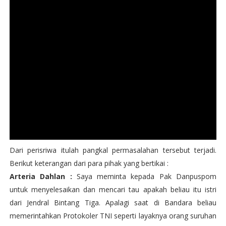
Dari perisriwa itulah pangkal permasalahan tersebut terjadi.
Berikut keterangan dari para pihak yang bertikai :
Arteria Dahlan :
Saya meminta kepada Pak Danpuspom
untuk menyelesaikan dan mencari tau apakah beliau itu istri
dari Jendral Bintang Tiga. Apalagi saat di Bandara beliau
memerintahkan Protokoler TNI seperti layaknya orang suruhan