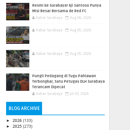
Resmi ke Surabaya! Aji Santoso Punya
Misi Besar Bersama de Red FC
Kabar Surabaya
Aug 06, 2026
Kabar Surabaya
Aug 05, 2026
Kabar Surabaya
Aug 05, 2026
Pungli Pedagang di Tugu Pahlawan
Terbongkar, Satu Petugas DLH Surabaya
Terancam Dipecat
Kabar Surabaya
Jul 30, 2026
BLOG ARCHIVE
2026
(133)
►
2025
(273)
►