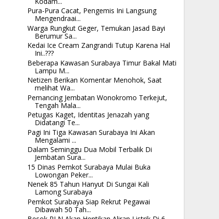
Kodam...
Pura-Pura Cacat, Pengemis Ini Langsung
Mengendraai...
Warga Rungkut Geger, Temukan Jasad Bayi
Berumur Sa...
Kedai Ice Cream Zangrandi Tutup Karena Hal
Ini..???
Beberapa Kawasan Surabaya Timur Bakal Mati
Lampu M...
Netizen Berikan Komentar Menohok, Saat
melihat Wa...
Pemancing Jembatan Wonokromo Terkejut,
Tengah Mala...
Petugas Kaget, Identitas Jenazah yang
Didatangi Te...
Pagi Ini Tiga Kawasan Surabaya Ini Akan
Mengalami ...
Dalam Seminggu Dua Mobil Terbalik Di
Jembatan Sura...
15 Dinas Pemkot Surabaya Mulai Buka
Lowongan Peker...
Nenek 85 Tahun Hanyut Di Sungai Kali
Lamong Surabaya
Pemkot Surabaya Siap Rekrut Pegawai
Dibawah 50 Tah...
Besok PLN Akan Hentikan Aliran Listrik Di 6