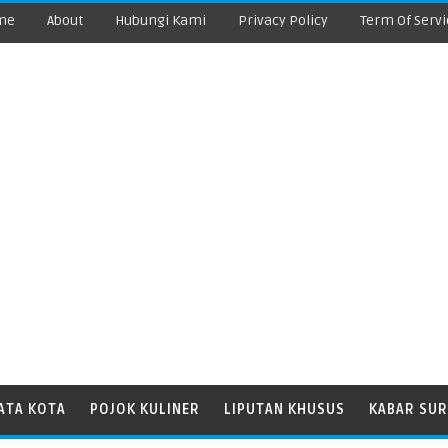
me
About
Hubungi Kami
Privacy Policy
Term Of Servi
ATA KOTA
POJOK KULINER
LIPUTAN KHUSUS
KABAR SUR