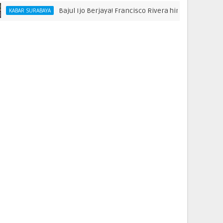
Bajul Ijo Berjaya! Francisco Rivera hingga Bonek Raih Pengha
RABAYA