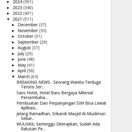
2024
(391)
►
2023
(340)
►
2022
(401)
►
2021
(511)
▼
December
(37)
►
November
(35)
►
October
(31)
►
September
(29)
►
August
(37)
►
July
(29)
►
June
(48)
►
May
(41)
►
April
(58)
►
March
(63)
▼
BREAKING NEWS : Seorang Wanita Terduga
Teroris Ser...
Sans Hotel, Hotel Baru Bergaya Milenial
Persembaha...
Pembuatan Dan Perpanjangan SIM Bisa Lewat
Aplikasi...
Jelang Ramadhan, Srikandi Masjid Al-Muslimun
Sebar...
WUUIIKK, Seminggu Diterapkan, Sudah Ada
Ratusan Pe...