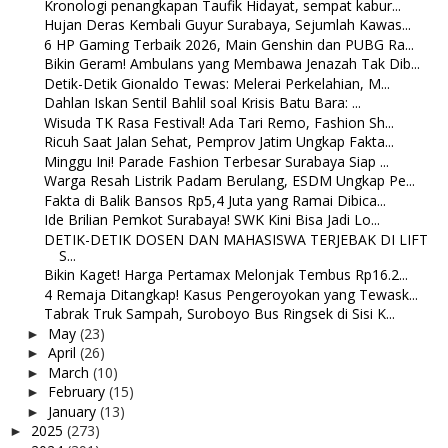
Kronologi penangkapan Taufik Hidayat, sempat kabur...
Hujan Deras Kembali Guyur Surabaya, Sejumlah Kawas...
6 HP Gaming Terbaik 2026, Main Genshin dan PUBG Ra...
Bikin Geram! Ambulans yang Membawa Jenazah Tak Dib...
Detik-Detik Gionaldo Tewas: Melerai Perkelahian, M...
Dahlan Iskan Sentil Bahlil soal Krisis Batu Bara: ...
Wisuda TK Rasa Festival! Ada Tari Remo, Fashion Sh...
Ricuh Saat Jalan Sehat, Pemprov Jatim Ungkap Fakta...
Minggu Ini! Parade Fashion Terbesar Surabaya Siap ...
Warga Resah Listrik Padam Berulang, ESDM Ungkap Pe...
Fakta di Balik Bansos Rp5,4 Juta yang Ramai Dibica...
Ide Brilian Pemkot Surabaya! SWK Kini Bisa Jadi Lo...
DETIK-DETIK DOSEN DAN MAHASISWA TERJEBAK DI LIFT
S...
Bikin Kaget! Harga Pertamax Melonjak Tembus Rp16.2...
4 Remaja Ditangkap! Kasus Pengeroyokan yang Tewask...
Tabrak Truk Sampah, Suroboyo Bus Ringsek di Sisi K...
May
(23)
►
April
(26)
►
March
(10)
►
February
(15)
►
January
(13)
►
2025
(273)
►