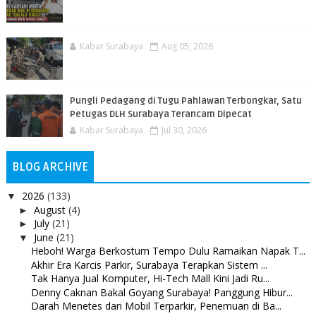
Kabar Surabaya
Aug 05, 2026
Pungli Pedagang di Tugu Pahlawan Terbongkar, Satu
Petugas DLH Surabaya Terancam Dipecat
Kabar Surabaya
Jul 30, 2026
BLOG ARCHIVE
2026
(133)
▼
August
(4)
►
July
(21)
►
June
(21)
▼
Heboh! Warga Berkostum Tempo Dulu Ramaikan Napak T...
Akhir Era Karcis Parkir, Surabaya Terapkan Sistem ...
Tak Hanya Jual Komputer, Hi-Tech Mall Kini Jadi Ru...
Denny Caknan Bakal Goyang Surabaya! Panggung Hibur...
Darah Menetes dari Mobil Terparkir, Penemuan di Ba...