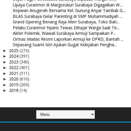
Upaya Curanmor di Margorukun Surabaya Digagalkan W...
Kopwan Anugerah Bersama Kel. Gunung Anyar Tambak G...
BLAS Surabaya Gelar Parenting di SMP Muhammadiyah ...
Grand Opening Benang Raja Merr Surabaya, Toko Bati...
Pelaku Curanmor Nyaris Tewas Dihajar Warga Saat Te...
Akhiri Polemik, Wawali Surabaya Armuji Sampaikan P...
Ormas Madas Resmi Laporkan Armuji ke DPRD, Bantah ...
Sepasang Suami Istri Ajukan Gugat Kebijakan Pengha...
2025
(273)
►
2024
(391)
►
2023
(340)
►
2022
(401)
►
2021
(511)
►
2020
(610)
►
2019
(209)
►
2018
(14)
►