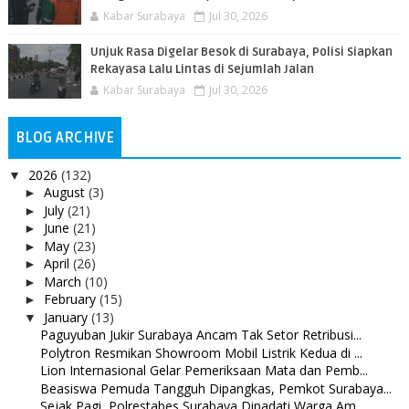
Kabar Surabaya
Jul 30, 2026
Unjuk Rasa Digelar Besok di Surabaya, Polisi Siapkan
Rekayasa Lalu Lintas di Sejumlah Jalan
Kabar Surabaya
Jul 30, 2026
BLOG ARCHIVE
2026
(132)
▼
August
(3)
►
July
(21)
►
June
(21)
►
May
(23)
►
April
(26)
►
March
(10)
►
February
(15)
►
January
(13)
▼
Paguyuban Jukir Surabaya Ancam Tak Setor Retribusi...
Polytron Resmikan Showroom Mobil Listrik Kedua di ...
Lion Internasional Gelar Pemeriksaan Mata dan Pemb...
Beasiswa Pemuda Tangguh Dipangkas, Pemkot Surabaya...
Sejak Pagi, Polrestabes Surabaya Dipadati Warga Am...