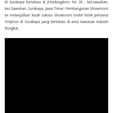
di Surabaya berlokasi di Jl.Kedungdoro No 30 , kel.sawahan,
kec.Sawahan, Surabaya, Jawa Timur. Pembangunan Showroom
ini melanjutkan kisah sukses showroom mobil listrik pertama
Polytron di Surabaya yang berlokasi di area kawasan industri
Rungkut.