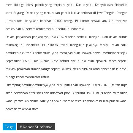
memiliki tiga lokasi pabrik yang terpisah, yaitu Kudus yaitu Krapyak dan Sidorekso
serta Sayung, Demak yang merupakan pabrik kulkas terbesar di Jawa Tengah. Dengan
jumlah total karyawan berkisar 10.000 orang, 19 kantor perwakilan, 7 authorized
dealer, dan 61 service center meliputi seluruh Indonesia.
Dalam perjalanan panjangnya, POLYTRON telah berhasil menjadi ikon dalam dunia
teknologi di Indonesia. POLYTRON telah mengukir jejaknya sebagai salah satu
produsen elektronik terkemuka yang menghadirkan inovasi-inovasi revolusioner sejak
September 1975. Produk-produknya terdiri dari audio atau speaker, video seperti
televisi, peralatan rumah tangga seperti kulkas, mesin cuci, air conditioner dan lainnya,
hingga kendaraan/motor listrik.
Disamping produk-produknya yang berkualitas dan inovatif, POLYTRON juga tak lupa
akan pelayanan after sales dan informasi produk terkini. POLYTRON telah merambah
kanal pembelian online baik yang ada di website resmi Polytron.co.id maupun di kanal
e-commerce official store.
Tags
# Kabar Surabaya