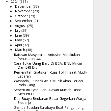
2024
(391)
▼
December
(33)
►
November
(29)
►
October
(29)
►
September
(21)
►
August
(25)
►
July
(29)
►
June
(39)
►
May
(57)
►
April
(32)
►
March
(40)
▼
Ratusan Masyarakat Antusias Melakukan
Penukaran Ua...
Cara Tukar Uang Baru Di BCA, BNI, Mndiri
Dan BRI D...
Pemerintah Gratiskan Ruas Tol Ini Saat Mudik
Lebaran
Waspadai, Puncak Arus Mudik Akan Terjadi
Pada Tang...
Seperti Ini Type Dan Luasan Rumah Dinas
Menteri Di...
Dua Buaya Beukuran Besar Gegerkan Warga
Sidoarjo
Gempa Susulan Surabaya Buat Pengunjung