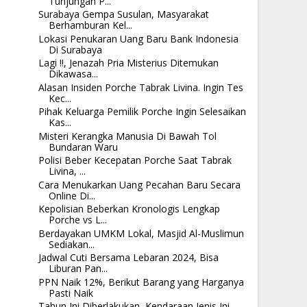
Tunjungan P...
Surabaya Gempa Susulan, Masyarakat
Berhamburan Kel...
Lokasi Penukaran Uang Baru Bank Indonesia
Di Surabaya
Lagi !!, Jenazah Pria Misterius Ditemukan
Dikawasa...
Alasan Insiden Porche Tabrak Livina. Ingin Tes
Kec...
Pihak Keluarga Pemilik Porche Ingin Selesaikan
Kas...
Misteri Kerangka Manusia Di Bawah Tol
Bundaran Waru
Polisi Beber Kecepatan Porche Saat Tabrak
Livina, ...
Cara Menukarkan Uang Pecahan Baru Secara
Online Di...
Kepolisian Beberkan Kronologis Lengkap
Porche vs L...
Berdayakan UMKM Lokal, Masjid Al-Muslimun
Sediakan...
Jadwal Cuti Bersama Lebaran 2024, Bisa
Liburan Pan...
PPN Naik 12%, Berikut Barang yang Harganya
Pasti Naik
Tahun Ini Diberlakukan, Kendaraan Jenis Ini