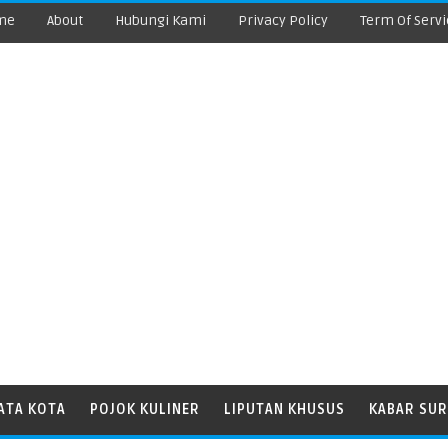
me
About
Hubungi Kami
Privacy Policy
Term Of Servi
ATA KOTA
POJOK KULINER
LIPUTAN KHUSUS
KABAR SUR