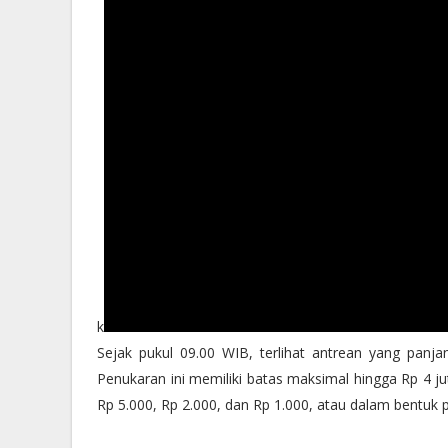
k
Sejak pukul 09.00 WIB, terlihat antrean yang pan
Penukaran ini memiliki batas maksimal hingga Rp 4 ju
Rp 5.000, Rp 2.000, dan Rp 1.000, atau dalam bentuk 