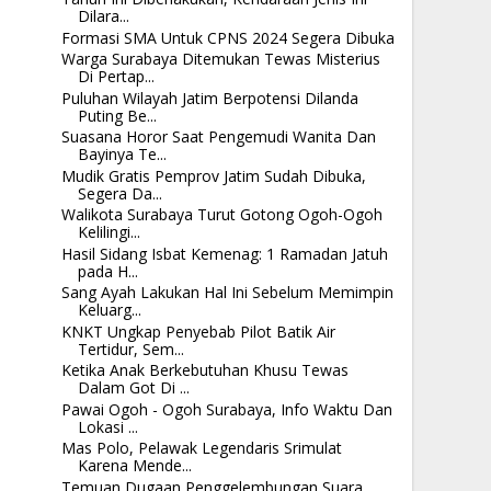
Dilara...
Formasi SMA Untuk CPNS 2024 Segera Dibuka
Warga Surabaya Ditemukan Tewas Misterius
Di Pertap...
Puluhan Wilayah Jatim Berpotensi Dilanda
Puting Be...
Suasana Horor Saat Pengemudi Wanita Dan
Bayinya Te...
Mudik Gratis Pemprov Jatim Sudah Dibuka,
Segera Da...
Walikota Surabaya Turut Gotong Ogoh-Ogoh
Kelilingi...
Hasil Sidang Isbat Kemenag: 1 Ramadan Jatuh
pada H...
Sang Ayah Lakukan Hal Ini Sebelum Memimpin
Keluarg...
KNKT Ungkap Penyebab Pilot Batik Air
Tertidur, Sem...
Ketika Anak Berkebutuhan Khusu Tewas
Dalam Got Di ...
Pawai Ogoh - Ogoh Surabaya, Info Waktu Dan
Lokasi ...
Mas Polo, Pelawak Legendaris Srimulat
Karena Mende...
Temuan Dugaan Penggelembungan Suara