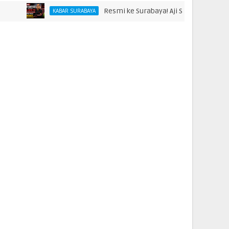
Resmi ke Surabaya! Aji Santoso Punya Misi Besa
KABAR SURABAYA