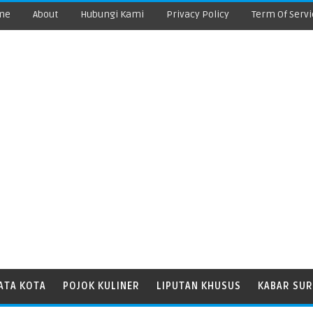
me
About
Hubungi Kami
Privacy Policy
Term Of Servi
ATA KOTA
POJOK KULINER
LIPUTAN KHUSUS
KABAR SUR