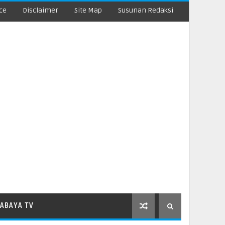
ce
Disclaimer
Site Map
Susunan Redaksi
ABAYA TV