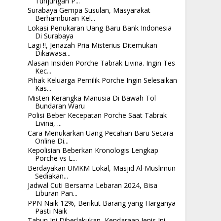
Tunjungan P...
Surabaya Gempa Susulan, Masyarakat
Berhamburan Kel...
Lokasi Penukaran Uang Baru Bank Indonesia
Di Surabaya
Lagi !!, Jenazah Pria Misterius Ditemukan
Dikawasa...
Alasan Insiden Porche Tabrak Livina. Ingin Tes
Kec...
Pihak Keluarga Pemilik Porche Ingin Selesaikan
Kas...
Misteri Kerangka Manusia Di Bawah Tol
Bundaran Waru
Polisi Beber Kecepatan Porche Saat Tabrak
Livina, ...
Cara Menukarkan Uang Pecahan Baru Secara
Online Di...
Kepolisian Beberkan Kronologis Lengkap
Porche vs L...
Berdayakan UMKM Lokal, Masjid Al-Muslimun
Sediakan...
Jadwal Cuti Bersama Lebaran 2024, Bisa
Liburan Pan...
PPN Naik 12%, Berikut Barang yang Harganya
Pasti Naik
Tahun Ini Diberlakukan, Kendaraan Jenis Ini