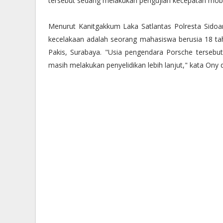
tersebut sedang melakukan pengujian kecepatan mobiln
Menurut Kanitgakkum Laka Satlantas Polresta Sido
kecelakaan adalah seorang mahasiswa berusia 18 t
Pakis, Surabaya. "Usia pengendara Porsche tersebut
masih melakukan penyelidikan lebih lanjut," kata On