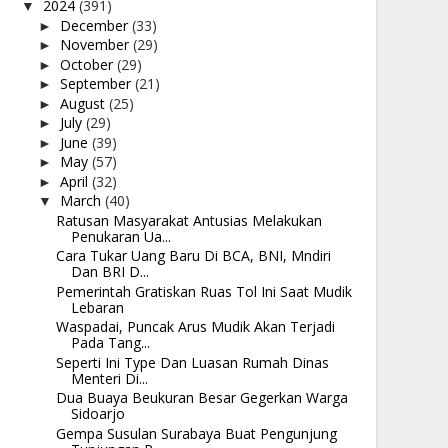
2024
(391)
▼
December
(33)
►
November
(29)
►
October
(29)
►
September
(21)
►
August
(25)
►
July
(29)
►
June
(39)
►
May
(57)
►
April
(32)
►
March
(40)
▼
Ratusan Masyarakat Antusias Melakukan
Penukaran Ua...
Cara Tukar Uang Baru Di BCA, BNI, Mndiri
Dan BRI D...
Pemerintah Gratiskan Ruas Tol Ini Saat Mudik
Lebaran
Waspadai, Puncak Arus Mudik Akan Terjadi
Pada Tang...
Seperti Ini Type Dan Luasan Rumah Dinas
Menteri Di...
Dua Buaya Beukuran Besar Gegerkan Warga
Sidoarjo
Gempa Susulan Surabaya Buat Pengunjung