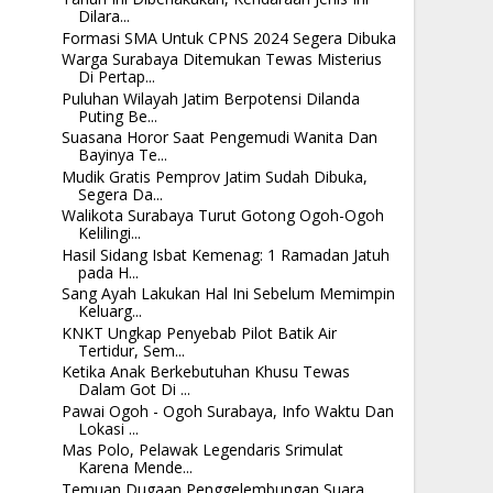
Dilara...
Formasi SMA Untuk CPNS 2024 Segera Dibuka
Warga Surabaya Ditemukan Tewas Misterius
Di Pertap...
Puluhan Wilayah Jatim Berpotensi Dilanda
Puting Be...
Suasana Horor Saat Pengemudi Wanita Dan
Bayinya Te...
Mudik Gratis Pemprov Jatim Sudah Dibuka,
Segera Da...
Walikota Surabaya Turut Gotong Ogoh-Ogoh
Kelilingi...
Hasil Sidang Isbat Kemenag: 1 Ramadan Jatuh
pada H...
Sang Ayah Lakukan Hal Ini Sebelum Memimpin
Keluarg...
KNKT Ungkap Penyebab Pilot Batik Air
Tertidur, Sem...
Ketika Anak Berkebutuhan Khusu Tewas
Dalam Got Di ...
Pawai Ogoh - Ogoh Surabaya, Info Waktu Dan
Lokasi ...
Mas Polo, Pelawak Legendaris Srimulat
Karena Mende...
Temuan Dugaan Penggelembungan Suara