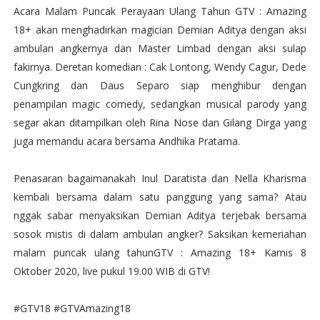
Acara Malam Puncak
Perayaan
Ulang
Tahun
GTV : Amazing
18+ akan
menghadirkan magician Demian Aditya dengan
aksi
ambulan
angkernya
dan Master Limbad
dengan
aksi
sulap
fakirnya. Deretan
komedian : Cak
Lontong, Wendy Cagur, Dede
Cungkring
dan
Daus
Separo
siap
menghibur
dengan
penampilan magic comedy, sedangkan musical parody yang
segar
akan
ditampilkan
oleh Rina Nose dan
Gilang
Dirga yang
juga memandu acara bersama
Andhika Pratama.
Penasaran
bagaimanakah
Inul
Daratista
dan Nella Kharisma
kembali
bersama
dalam
satu
panggung yang sama? Atau
nggak
sabar
menyaksikan
Demian Aditya terjebak
bersama
sosok
mistis di dalam
ambulan
angker? Saksikan
kemeriaha
n
malam
puncak
ulang
tahunGTV : Amazing 18+ Kamis 8
Oktober 2020, live pukul 19.00 WIB di GTV!
#GTV18 #GTVAmazing18