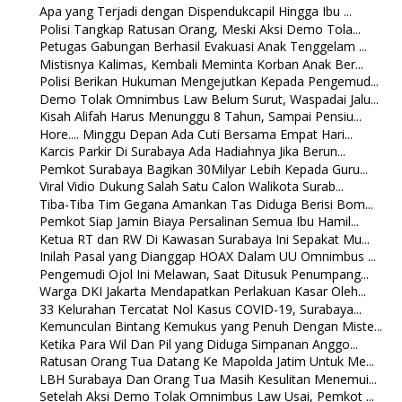
Apa yang Terjadi dengan Dispendukcapil Hingga Ibu ...
Polisi Tangkap Ratusan Orang, Meski Aksi Demo Tola...
Petugas Gabungan Berhasil Evakuasi Anak Tenggelam ...
Mistisnya Kalimas, Kembali Meminta Korban Anak Ber...
Polisi Berikan Hukuman Mengejutkan Kepada Pengemud...
Demo Tolak Omnimbus Law Belum Surut, Waspadai Jalu...
Kisah Alifah Harus Menunggu 8 Tahun, Sampai Pensiu...
Hore.... Minggu Depan Ada Cuti Bersama Empat Hari...
Karcis Parkir Di Surabaya Ada Hadiahnya Jika Berun...
Pemkot Surabaya Bagikan 30Milyar Lebih Kepada Guru...
Viral Vidio Dukung Salah Satu Calon Walikota Surab...
Tiba-Tiba Tim Gegana Amankan Tas Diduga Berisi Bom...
Pemkot Siap Jamin Biaya Persalinan Semua Ibu Hamil...
Ketua RT dan RW Di Kawasan Surabaya Ini Sepakat Mu...
Inilah Pasal yang Dianggap HOAX Dalam UU Omnimbus ...
Pengemudi Ojol Ini Melawan, Saat Ditusuk Penumpang...
Warga DKI Jakarta Mendapatkan Perlakuan Kasar Oleh...
33 Kelurahan Tercatat Nol Kasus COVID-19, Surabaya...
Kemunculan Bintang Kemukus yang Penuh Dengan Miste...
Ketika Para Wil Dan Pil yang Diduga Simpanan Anggo...
Ratusan Orang Tua Datang Ke Mapolda Jatim Untuk Me...
LBH Surabaya Dan Orang Tua Masih Kesulitan Menemui...
Setelah Aksi Demo Tolak Omnimbus Law Usai, Pemkot ...