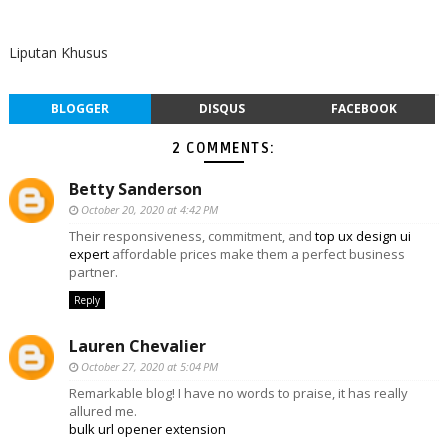
Liputan Khusus
BLOGGER
DISQUS
FACEBOOK
2 COMMENTS:
Betty Sanderson
October 20, 2020 at 4:42 PM
Their responsiveness, commitment, and
top ux design ui
expert
affordable prices make them a perfect business
partner.
Reply
Lauren Chevalier
October 27, 2020 at 5:04 PM
Remarkable blog! I have no words to praise, it has really
allured me.
bulk url opener extension