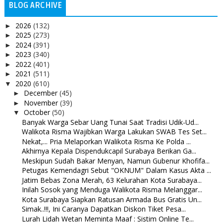
BLOG ARCHIVE
2026
(132)
►
2025
(273)
►
2024
(391)
►
2023
(340)
►
2022
(401)
►
2021
(511)
►
2020
(610)
▼
December
(45)
►
November
(39)
►
October
(50)
▼
Banyak Warga Sebar Uang Tunai Saat Tradisi Udik-Ud...
Walikota Risma Wajibkan Warga Lakukan SWAB Tes Set...
Nekat,... Pria Melaporkan Walikota Risma Ke Polda ...
Akhirnya Kepala Dispendukcapil Surabaya Berikan Ga...
Meskipun Sudah Bakar Menyan, Namun Gubenur Khofifa...
Petugas Kemendagri Sebut "OKNUM" Dalam Kasus Akta ...
Jatim Bebas Zona Merah, 63 Kelurahan Kota Surabaya...
Inilah Sosok yang Menduga Walikota Risma Melanggar...
Kota Surabaya Siapkan Ratusan Armada Bus Gratis Un...
Simak..!!!, Ini Caranya Dapatkan Diskon Tiket Pesa...
Lurah Lidah Wetan Meminta Maaf : Sistim Online Te...