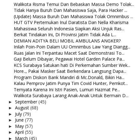
Walikota Risma Temui Dan Bebaskan Massa Demo Tolak...
Tidak Hanya Buruh Dan Mahasiswa Saja, Para Hacker ...
(Update) Massa Buruh Dan Mahasiswa Tolak Omnimbus ...
HUT GTV Pertemukan Inul Daratista Dan Nella Kharisma
Mahasiswa Seluruh Indonesia Siapkan Aksi Unjuk Ras...
Berkat Tindakan Ini, Di Provinsi Jatim Tidak Ada L...
DEMIAN ADITYA BELI MOBIL AMBULANS ANGKER?
Inilah Poin-Poin Dalam UU Omnimbus Law Yang Diangg...
Ruas Jalan Ini Terpantau Macet Saat Demonstrasi To...
Gaji Belum Dibayar, Pegawai Hotel Garden Palace Pa...
KCS Surabaya Satukan hati Di Perkemahan Sumber Wek...
Hore.., Pakai Masker Saat Berkendara Langsung Dapa...
Program Diskon Bank Mandiri di Mc.Donald, Bikin Ha...
Kalau Pemprov Jatim Punya Tim Covid Hunter, Pemkot...
Ternyata Karena Ini Istri Pasien, Lumuri Hazmat Pe...
Walikota Surabaya Larang Anak-Anak Untuk Bermain D...
September
(45)
►
August
(68)
►
July
(79)
►
June
(77)
►
May
(57)
►
April
(55)
►
March
(45)
►