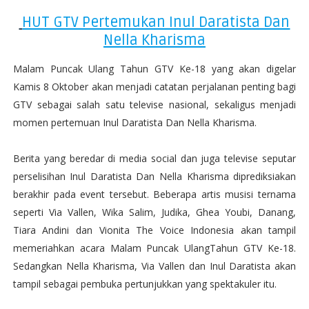
HUT GTV Pertemukan Inul Daratista Dan
Nella Kharisma
Malam Puncak
Ulang
Tahun GTV Ke-18 yang akan
digelar
Kamis 8 Oktober
akan
menjadi
catatan
perjalanan
penting
bagi
GTV sebagai
salah
satu
televise
nasional, sekaligus
menjadi
momen
pertemuan
Inul
Daratista Dan Nella Kharisma.
Berita yang beredar di media social
dan juga televise
seputar
perselisihan
Inul
Daratista Dan Nella Kharisma
diprediksiakan
berakhir
pada event tersebut. Beberapa
artis
musisi
ternama
seperti Via Vallen, Wika Salim, Judika, Ghea
Youbi, Danang,
Tiara Andini dan
Vionita The Voice Indonesia akan
tampil
memeriahkan acara Malam Puncak
UlangTahun GTV Ke-18.
Sedangkan
Nella Kharisma, Via Vallen
dan
Inul
Daratista
akan
tampil
sebagai
pembuka
pertunjukkan
yang spektakuler
itu.