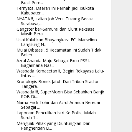
Bocil Pere...
Ternyata, Daerah Ini Pernah jadi Ibukota
Kabupaten...
NYATA !!, Italian Job Versi Tukang Becak
Surabaya,...
Gangster ber-Samurai dan Clurit Raksasa
Masih Bera...
Usai Kalahkan Bhayangkara FC, Marselino
Langsung N...
Mulai Dibatasi, 5 Kecamatan Ini Sudah Tidak
Boleh ...
Azrul Ananda Maju Sebagai Exco PSSI,
Bagaimana Nas...
Waspada Kemacetan !!, Begini Rekayasa Lalu-
lintas ...
Kronologis Bonek Jatuh Dari Tribun Stadion
Tangera...
Waspada !!!, SuperMoon Bisa Sebabkan Banjir
ROB Di...
Nama Erick Tohir dan Azrul Ananda Beredar
Sebagai ...
Laporkan Penculikan Istri Ke Polisi, Malah
Suruh T...
Menguak Pihak yang Diuntungkan Dari
Penghentian Li...