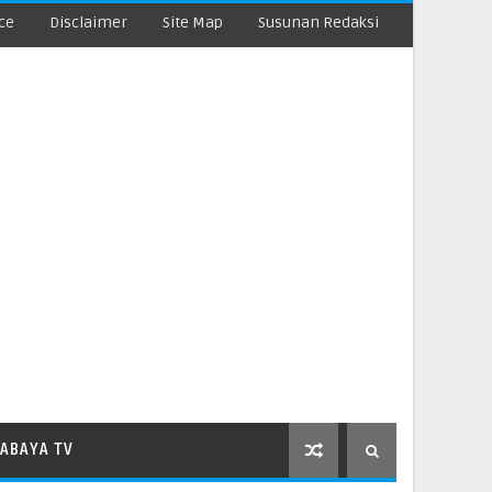
ce
Disclaimer
Site Map
Susunan Redaksi
ABAYA TV