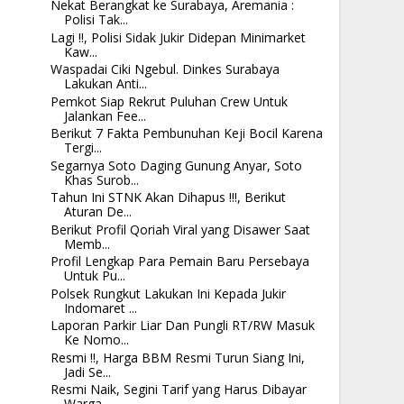
Nekat Berangkat ke Surabaya, Aremania :
Polisi Tak...
Lagi !!, Polisi Sidak Jukir Didepan Minimarket
Kaw...
Waspadai Ciki Ngebul. Dinkes Surabaya
Lakukan Anti...
Pemkot Siap Rekrut Puluhan Crew Untuk
Jalankan Fee...
Berikut 7 Fakta Pembunuhan Keji Bocil Karena
Tergi...
Segarnya Soto Daging Gunung Anyar, Soto
Khas Surob...
Tahun Ini STNK Akan Dihapus !!!, Berikut
Aturan De...
Berikut Profil Qoriah Viral yang Disawer Saat
Memb...
Profil Lengkap Para Pemain Baru Persebaya
Untuk Pu...
Polsek Rungkut Lakukan Ini Kepada Jukir
Indomaret ...
Laporan Parkir Liar Dan Pungli RT/RW Masuk
Ke Nomo...
Resmi !!, Harga BBM Resmi Turun Siang Ini,
Jadi Se...
Resmi Naik, Segini Tarif yang Harus Dibayar
Warga