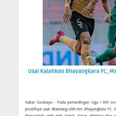
Usai Kalahkan Bhayangkara FC, M
Kabar Surabaya - Pada pertandingan Liga I BRI sor
positifnya saat ditantang oleh tim Bhayangkara FC. M
Perjuangan arek-arek Grenn Force akhirnya bisa