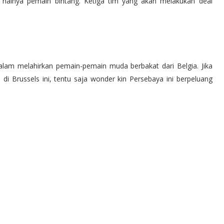
i halnya pemain bintang. Ketiga tim yang akan melakukan deal
dalam melahirkan pemain-pemain muda berbakat dari Belgia. Jika
di Brussels ini, tentu saja wonder kin Persebaya ini berpeluang
.