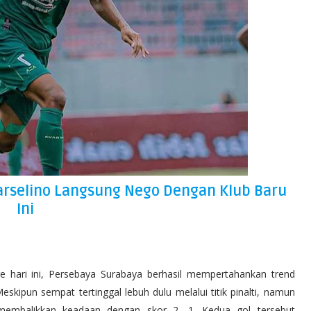
arselino Langsung Nego Dengan Klub Baru
Ini
e hari ini, Persebaya Surabaya berhasil mempertahankan trend
eskipun sempat tertinggal lebuh dulu melalui titik pinalti, namun
 membalikkan keadaan dengan skor 2 -1. Kedua gol tersebut