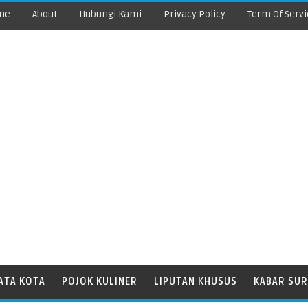
me
About
Hubungi Kami
Privacy Policy
Term Of Servi
ATA KOTA
POJOK KULINER
LIPUTAN KHUSUS
KABAR SUR