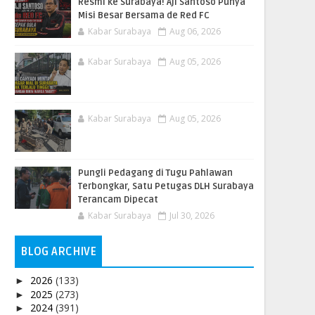
Resmi ke Surabaya! Aji Santoso Punya
Misi Besar Bersama de Red FC
Kabar Surabaya
Aug 06, 2026
Kabar Surabaya
Aug 05, 2026
Kabar Surabaya
Aug 05, 2026
Pungli Pedagang di Tugu Pahlawan
Terbongkar, Satu Petugas DLH Surabaya
Terancam Dipecat
Kabar Surabaya
Jul 30, 2026
BLOG ARCHIVE
2026
(133)
►
2025
(273)
►
2024
(391)
►