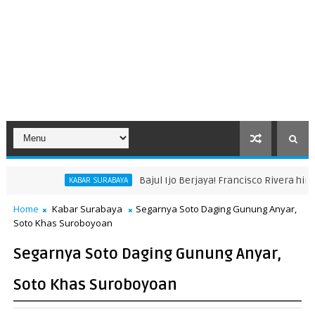
Bajul Ijo Berjaya! Francisco Rivera hingga Bonek Raih Peng
SURABAYA
Home
Kabar Surabaya
Segarnya Soto Daging Gunung Anyar,
Soto Khas Suroboyoan
Segarnya Soto Daging Gunung Anyar,
Soto Khas Suroboyoan