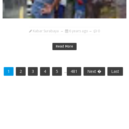
Kabar Surabaya
6 years ago
0
Read More
1
2
3
4
5
...
481
Next �
Last