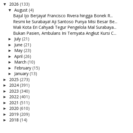
2026
(133)
▼
August
(4)
▼
Bajul Ijo Berjaya! Francisco Rivera hingga Bonek R...
Resmi ke Surabaya! Aji Santoso Punya Misi Besar Be...
Wali Kota Eri Cahyadi Tegur Pengelola Mal Surabaya...
Bukan Pasien, Ambulans Ini Ternyata Angkut Kursi C...
July
(21)
►
June
(21)
►
May
(23)
►
April
(26)
►
March
(10)
►
February
(15)
►
January
(13)
►
2025
(273)
►
2024
(391)
►
2023
(340)
►
2022
(401)
►
2021
(511)
►
2020
(610)
►
2019
(209)
►
2018
(14)
►