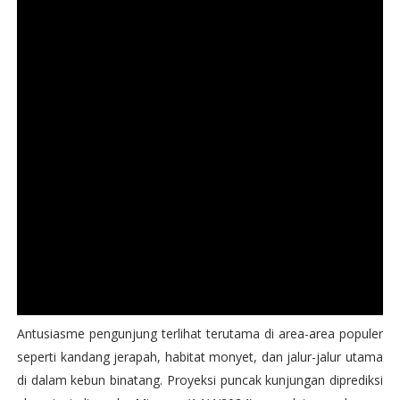
Antusiasme pengunjung terlihat terutama di area-area populer
seperti kandang jerapah, habitat monyet, dan jalur-jalur utama
di dalam kebun binatang. Proyeksi puncak kunjungan diprediksi