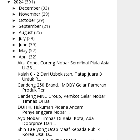
2024
(391)
▼
December
(33)
►
November
(29)
►
October
(29)
►
September
(21)
►
August
(25)
►
July
(29)
►
June
(39)
►
May
(57)
►
April
(32)
▼
Aksi Copet Coreng Nobar Semifinal Piala Asia
U-23 ...
Kalah 0 - 2 Dari Uzbekistan, Tatap Juara 3
Untuk R...
Gandeng 250 Brand, IMOBY Gelar Pameran
Produk Terl...
Gandeng MNC Group, Pemkot Gelar Nobar
Timnas Di Ba...
DUH !!!, Hukuman Pidana Ancam
Penyelenggara Nobar ...
Ayo Nobar Timnas Di Balai Kota, Ada
Doorprice Dan ...
Shin Tae-yong Ucap Maaf Kepada Publik
Korea Usai D...