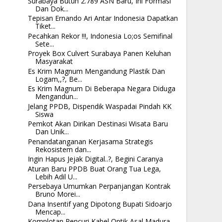
Surabaya Butuh 2.789 ASN Baru, Ini Formasi
Dan Dok...
Tepisan Ernando Ari Antar Indonesia Dapatkan
Tiket...
Pecahkan Rekor !!!, Indonesia Lo;os Semifinal
Sete...
Proyek Box Culvert Surabaya Panen Keluhan
Masyarakat
Es Krim Magnum Mengandung Plastik Dan
Logam,,?, Be...
Es Krim Magnum Di Beberapa Negara Diduga
Mengandun...
Jelang PPDB, Dispendik Waspadai Pindah KK
Siswa
Pemkot Akan Dirikan Destinasi Wisata Baru
Dan Unik...
Penandatanganan Kerjasama Strategis
Rekosistem dan...
Ingin Hapus Jejak Digital..?, Begini Caranya
Aturan Baru PPDB Buat Orang Tua Lega,
Lebih Adil U...
Persebaya Umumkan Perpanjangan Kontrak
Bruno Morei...
Dana Insentif yang Dipotong Bupati Sidoarjo
Mencap...
Komplotan Pencuri Kabel Optik Asal Madura