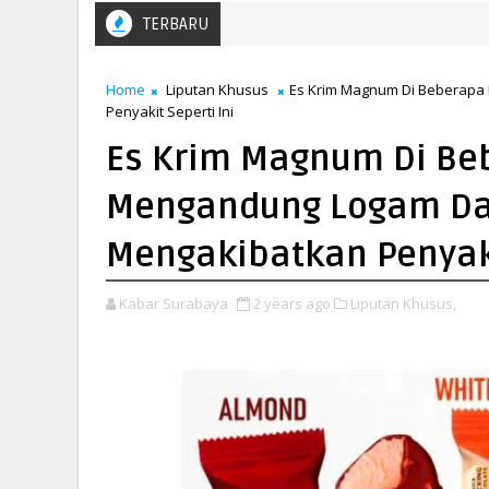
TERBARU
Home
Liputan Khusus
Es Krim Magnum Di Beberapa 
Penyakit Seperti Ini
Es Krim Magnum Di Be
Mengandung Logam Dan
Mengakibatkan Penyaki
Kabar Surabaya
2 years ago
Liputan Khusus,