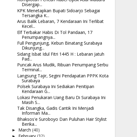
Disergap...
KPK Menetapkan Bupati Sidoarjo Sebagai
Tersangka K...
Arus Balik Lebaran, 7 Kendaraan Ini Terlibat
Kecel...
Elf Terbakar Habis Di Tol Pandaan, 17
Penumpangnya...
Full Pengunjung, Kebun Binatang Surabaya
Dikunjung...
Sidang Isbat Idul Fitri 1445 H : Lebaran Jatuh
Pad...
Puncak Arus Mudik, Ribuan Penumpang Serbu
Terminal...
Langsung Tajir, Segini Pendapatan PPPK Kota
Surabaya
Polsek Surabaya Ini Sediakan Penitipan
Kendaraan G...
Lokasi Penukaran Uang Baru Di Surabaya Ini
Masih S...
Tak Disangka, Gadis Cantik Ini Menjadi
Informan Ma...
Bhaksos'e Suroboyo Dan Puluhan Hair Stylist
Berika...
March
(40)
►
February
(32)
►