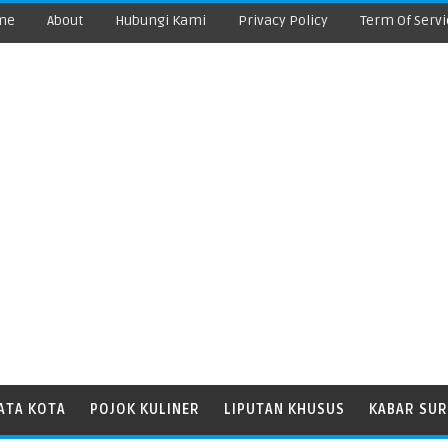
me
About
Hubungi Kami
Privacy Policy
Term Of Servi
ATA KOTA
POJOK KULINER
LIPUTAN KHUSUS
KABAR SUR