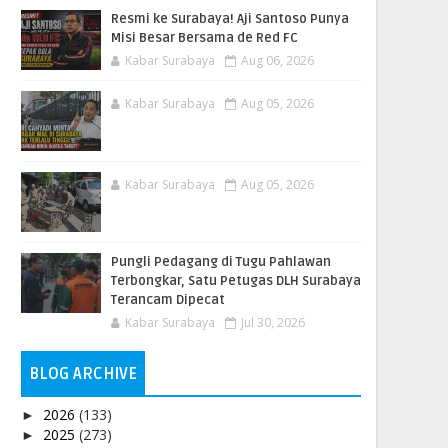
Resmi ke Surabaya! Aji Santoso Punya
Misi Besar Bersama de Red FC
Kabar Surabaya
Aug 06, 2026
Kabar Surabaya
Aug 05, 2026
Kabar Surabaya
Aug 05, 2026
Pungli Pedagang di Tugu Pahlawan
Terbongkar, Satu Petugas DLH Surabaya
Terancam Dipecat
Kabar Surabaya
Jul 30, 2026
BLOG ARCHIVE
2026
(133)
►
2025
(273)
►