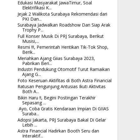
Edukasi Masyarakat JawaTimur, Soal
Elektrifikasi K...
Jejak 2 Walikota Surabaya Rekomendasi dari
PKI Dan...
Surabaya Jadwalkan Roadshow Dan Siap Arak
Trophy P...
Full Konser Musik Di PRJ Surabaya, Berikut
Musisi,...
Resmi !!!, Pemerintah Hentikan Tik-Tok Shop,
Berik...
Meriahkan Ajang Giias Surabaya 2023,
Pabrikan Beri...
Industri Pendukung Otomotif Turut Ramaikan
Ajang G...
Foto Keseruan Aktifitas di Both Astra Financial
Ratusan Pengunjung Antusias Ikuti Aktivitas
Both A...
Bikin Haru !!, Begini Postingan Terakhir
Sepasang ...
Ayo, Coba Gratis Kendaraan Impian Di GIIAS
Suraba...
Adopsi Jakarta, PRJ Surabaya Bakal Di Gelar
Lebih ...
Astra Financial Hadirkan Booth Seru dan
Interaktif...