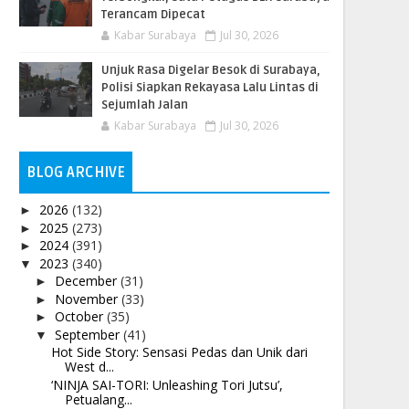
Terancam Dipecat
Kabar Surabaya
Jul 30, 2026
Unjuk Rasa Digelar Besok di Surabaya,
Polisi Siapkan Rekayasa Lalu Lintas di
Sejumlah Jalan
Kabar Surabaya
Jul 30, 2026
BLOG ARCHIVE
2026
(132)
►
2025
(273)
►
2024
(391)
►
2023
(340)
▼
December
(31)
►
November
(33)
►
October
(35)
►
September
(41)
▼
Hot Side Story: Sensasi Pedas dan Unik dari
West d...
‘NINJA SAI-TORI: Unleashing Tori Jutsu’,
Petualang...