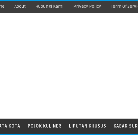
me
About
Hubungi Kami
Privacy Policy
Term Of Servi
ATA KOTA
POJOK KULINER
LIPUTAN KHUSUS
KABAR SUR