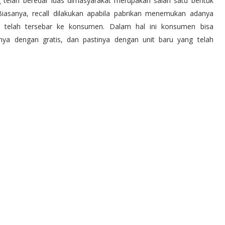
g telah beredar luas dimasyarakat merupakan salah satu bentuk
iasanya, recall dilakukan apabila pabrikan menemukan adanya
g telah tersebar ke konsumen. Dalam hal ini konsumen bisa
nya dengan gratis, dan pastinya dengan unit baru yang telah