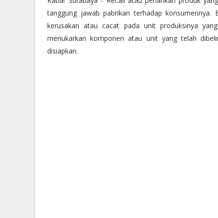
Kabar Surabaya - Recall atau penarikan produk yan
tanggung jawab pabrikan terhadap konsumennya. B
kerusakan atau cacat pada unit produksinya yan
menukarkan komponen atau unit yang telah dibeli
disiapkan.