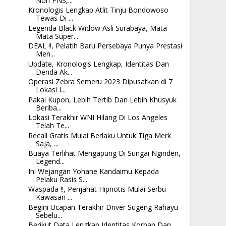
Non PNS,...
Kronologis Lengkap Atlit Tinju Bondowoso
Tewas Di ...
Legenda Black Widow Asli Surabaya, Mata-
Mata Super...
DEAL !!, Pelatih Baru Persebaya Punya Prestasi
Men...
Update, Kronologis Lengkap, Identitas Dan
Denda Ak...
Operasi Zebra Semeru 2023 Dipusatkan di 7
Lokasi I...
Pakai Kupon, Lebih Tertib Dan Lebih Khusyuk
Beriba...
Lokasi Terakhir WNI Hilang Di Los Angeles
Telah Te...
Recall Gratis Mulai Berlaku Untuk Tiga Merk
Saja, ...
Buaya Terlihat Mengapung Di Sungai Nginden,
Legend...
Ini Wejangan Yohane Kandaimu Kepada
Pelaku Rasis S...
Waspada !!, Penjahat Hipnotis Mulai Serbu
Kawasan ...
Begini Ucapan Terakhir Driver Sugeng Rahayu
Sebelu...
Berikut Data Lengkap Identitas Korban Dan