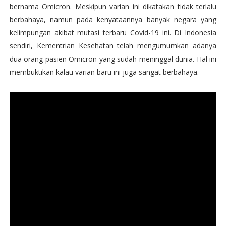
bernama Omicron. Meskipun varian ini dikatakan tidak terlalu
berbahaya, namun pada kenyataannya banyak negara yang
kelimpungan akibat mutasi terbaru Covid-19 ini. Di Indonesia
sendiri, Kementrian Kesehatan telah mengumumkan adanya
dua orang pasien Omicron yang sudah meninggal dunia. Hal ini
membuktikan kalau varian baru ini juga sangat berbahaya.