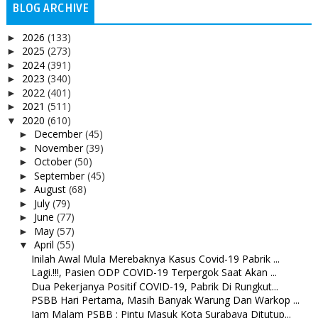
BLOG ARCHIVE
2026
(133)
►
2025
(273)
►
2024
(391)
►
2023
(340)
►
2022
(401)
►
2021
(511)
►
2020
(610)
▼
December
(45)
►
November
(39)
►
October
(50)
►
September
(45)
►
August
(68)
►
July
(79)
►
June
(77)
►
May
(57)
►
April
(55)
▼
Inilah Awal Mula Merebaknya Kasus Covid-19 Pabrik ...
Lagi.!!!, Pasien ODP COVID-19 Terpergok Saat Akan ...
Dua Pekerjanya Positif COVID-19, Pabrik Di Rungkut...
PSBB Hari Pertama, Masih Banyak Warung Dan Warkop ...
Jam Malam PSBB : Pintu Masuk Kota Surabaya Ditutup...