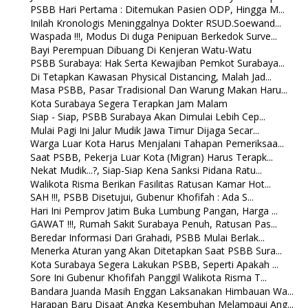
PSBB Hari Pertama : Ditemukan Pasien ODP, Hingga M...
Inilah Kronologis Meninggalnya Dokter RSUD.Soewand...
Waspada !!!, Modus Di duga Penipuan Berkedok Surve...
Bayi Perempuan Dibuang Di Kenjeran Watu-Watu
PSBB Surabaya: Hak Serta Kewajiban Pemkot Surabaya...
Di Tetapkan Kawasan Physical Distancing, Malah Jad...
Masa PSBB, Pasar Tradisional Dan Warung Makan Haru...
Kota Surabaya Segera Terapkan Jam Malam
Siap - Siap, PSBB Surabaya Akan Dimulai Lebih Cep...
Mulai Pagi Ini Jalur Mudik Jawa Timur Dijaga Secar...
Warga Luar Kota Harus Menjalani Tahapan Pemeriksaa...
Saat PSBB, Pekerja Luar Kota (Migran) Harus Terapk...
Nekat Mudik...?, Siap-Siap Kena Sanksi Pidana Ratu...
Walikota Risma Berikan Fasilitas Ratusan Kamar Hot...
SAH !!!, PSBB Disetujui, Gubenur Khofifah : Ada S...
Hari Ini Pemprov Jatim Buka Lumbung Pangan, Harga ...
GAWAT !!!, Rumah Sakit Surabaya Penuh, Ratusan Pas...
Beredar Informasi Dari Grahadi, PSBB Mulai Berlak...
Menerka Aturan yang Akan Ditetapkan Saat PSBB Sura...
Kota Surabaya Segera Lakukan PSBB, Seperti Apakah ...
Sore Ini Gubenur Khofifah Panggil Walikota Risma T...
Bandara Juanda Masih Enggan Laksanakan Himbauan Wa...
Harapan Baru Disaat Angka Kesembuhan Melampaui Ang...