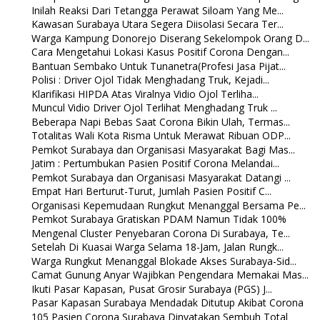
Inilah Reaksi Dari Tetangga Perawat Siloam Yang Me...
Kawasan Surabaya Utara Segera Diisolasi Secara Ter...
Warga Kampung Donorejo Diserang Sekelompok Orang D...
Cara Mengetahui Lokasi Kasus Positif Corona Dengan...
Bantuan Sembako Untuk Tunanetra(Profesi Jasa Pijat...
Polisi : Driver Ojol Tidak Menghadang Truk, Kejadi...
Klarifikasi HIPDA Atas Viralnya Vidio Ojol Terliha...
Muncul Vidio Driver Ojol Terlihat Menghadang Truk ...
Beberapa Napi Bebas Saat Corona Bikin Ulah, Termas...
Totalitas Wali Kota Risma Untuk Merawat Ribuan ODP...
Pemkot Surabaya dan Organisasi Masyarakat Bagi Mas...
Jatim : Pertumbukan Pasien Positif Corona Melandai...
Pemkot Surabaya dan Organisasi Masyarakat Datangi ...
Empat Hari Berturut-Turut, Jumlah Pasien Positif C...
Organisasi Kepemudaan Rungkut Menanggal Bersama Pe...
Pemkot Surabaya Gratiskan PDAM Namun Tidak 100%
Mengenal Cluster Penyebaran Corona Di Surabaya, Te...
Setelah Di Kuasai Warga Selama 18-Jam, Jalan Rungk...
Warga Rungkut Menanggal Blokade Akses Surabaya-Sid...
Camat Gunung Anyar Wajibkan Pengendara Memakai Mas...
Ikuti Pasar Kapasan, Pusat Grosir Surabaya (PGS) J...
Pasar Kapasan Surabaya Mendadak Ditutup Akibat Corona
105 Pasien Corona Surabaya Dinyatakan Sembuh Total