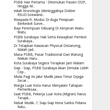
PSBB Hari Pertama : Ditemukan Pasien ODP,
Hingga M...
Inilah Kronologis Meninggalnya Dokter
RSUD.Soewand...
Waspada !!!, Modus Di duga Penipuan
Berkedok Surve...
Bayi Perempuan Dibuang Di Kenjeran Watu-
Watu
PSBB Surabaya: Hak Serta Kewajiban Pemkot
Surabaya...
Di Tetapkan Kawasan Physical Distancing,
Malah Jad...
Masa PSBB, Pasar Tradisional Dan Warung
Makan Haru...
Kota Surabaya Segera Terapkan Jam Malam
Siap - Siap, PSBB Surabaya Akan Dimulai Lebih
Cep...
Mulai Pagi Ini Jalur Mudik Jawa Timur Dijaga
Secar...
Warga Luar Kota Harus Menjalani Tahapan
Pemeriksaa...
Saat PSBB, Pekerja Luar Kota (Migran) Harus
Terapk...
Nekat Mudik...?, Siap-Siap Kena Sanksi Pidana
Ratu...