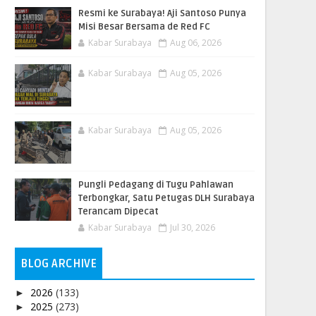
Resmi ke Surabaya! Aji Santoso Punya
Misi Besar Bersama de Red FC
Kabar Surabaya
Aug 06, 2026
Kabar Surabaya
Aug 05, 2026
Kabar Surabaya
Aug 05, 2026
Pungli Pedagang di Tugu Pahlawan
Terbongkar, Satu Petugas DLH Surabaya
Terancam Dipecat
Kabar Surabaya
Jul 30, 2026
BLOG ARCHIVE
2026
(133)
►
2025
(273)
►