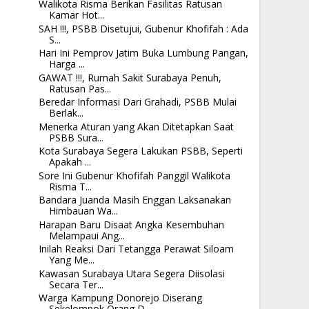
Walikota Risma Berikan Fasilitas Ratusan
Kamar Hot...
SAH !!!, PSBB Disetujui, Gubenur Khofifah : Ada
S...
Hari Ini Pemprov Jatim Buka Lumbung Pangan,
Harga ...
GAWAT !!!, Rumah Sakit Surabaya Penuh,
Ratusan Pas...
Beredar Informasi Dari Grahadi, PSBB Mulai
Berlak...
Menerka Aturan yang Akan Ditetapkan Saat
PSBB Sura...
Kota Surabaya Segera Lakukan PSBB, Seperti
Apakah ...
Sore Ini Gubenur Khofifah Panggil Walikota
Risma T...
Bandara Juanda Masih Enggan Laksanakan
Himbauan Wa...
Harapan Baru Disaat Angka Kesembuhan
Melampaui Ang...
Inilah Reaksi Dari Tetangga Perawat Siloam
Yang Me...
Kawasan Surabaya Utara Segera Diisolasi
Secara Ter...
Warga Kampung Donorejo Diserang
Sekelompok Orang D...