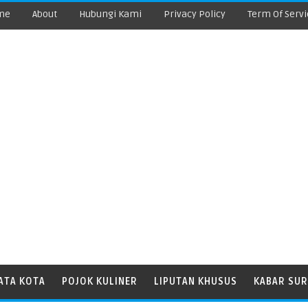
me
About
Hubungi Kami
Privacy Policy
Term Of Servi
ATA KOTA
POJOK KULINER
LIPUTAN KHUSUS
KABAR SUR