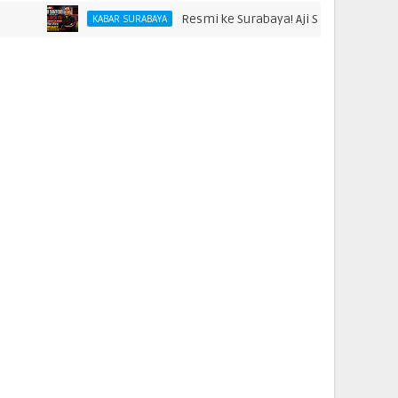
Resmi ke Surabaya! Aji Santoso Punya Misi Besa
KABAR SURABAYA