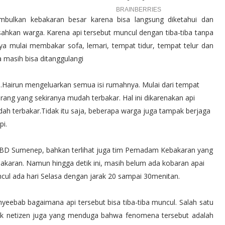
nimbulkan kebakaran besar karena bisa langsung diketahui dan
hkan warga. Karena api tersebut muncul dengan tiba-tiba tanpa
 mulai membakar sofa, lemari, tempat tidur, tempat telur dan
a masih bisa ditanggulangi
H.Hairun mengeluarkan semua isi rumahnya. Mulai dari tempat
rang yang sekiranya mudah terbakar. Hal ini dikarenakan api
ah terbakar.Tidak itu saja, beberapa warga juga tampak berjaga
pi.
BPBD Sumenep, bahkan terlihat juga tim Pemadam Kebakaran yang
ebakaran. Namun hingga detik ini, masih belum ada kobaran apai
ncul ada hari Selasa dengan jarak 20 sampai 30menitan.
eebab bagaimana api tersebut bisa tiba-tiba muncul. Salah satu
yak netizen juga yang menduga bahwa fenomena tersebut adalah