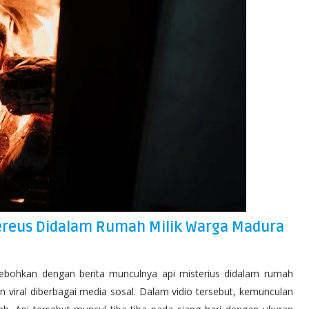
tereus Didalam Rumah Milik Warga Madura
hebohkan dengan berita munculnya api misterius didalam rumah
n viral diberbagai media sosal. Dalam vidio tersebut, kemunculan