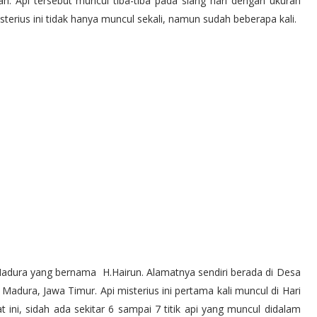
h. Api tersebut muncul tiba-tiba pada siang hari dengan ukuran
sterius ini tidak hanya muncul sekali, namun sudah beberapa kali.
 Madura yang bernama H.Hairun. Alamatnya sendiri berada di Desa
ura, Jawa Timur. Api misterius ini pertama kali muncul di Hari
 ini, sidah ada sekitar 6 sampai 7 titik api yang muncul didalam