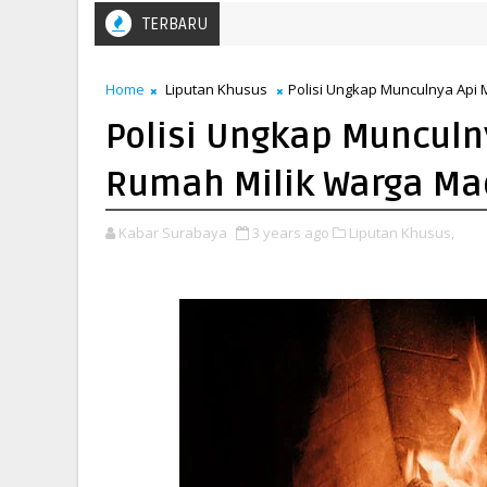
TERBARU
Home
Liputan Khusus
Polisi Ungkap Munculnya Api
Polisi Ungkap Munculn
Rumah Milik Warga Ma
Kabar Surabaya
3 years ago
Liputan Khusus,