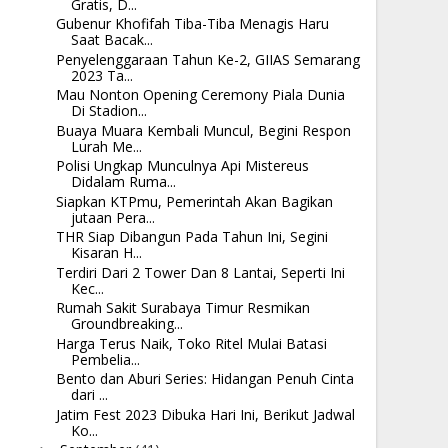
Gratis, D...
Gubenur Khofifah Tiba-Tiba Menagis Haru
Saat Bacak...
Penyelenggaraan Tahun Ke-2, GIIAS Semarang
2023 Ta...
Mau Nonton Opening Ceremony Piala Dunia
Di Stadion...
Buaya Muara Kembali Muncul, Begini Respon
Lurah Me...
Polisi Ungkap Munculnya Api Mistereus
Didalam Ruma...
Siapkan KTPmu, Pemerintah Akan Bagikan
jutaan Pera...
THR Siap Dibangun Pada Tahun Ini, Segini
Kisaran H...
Terdiri Dari 2 Tower Dan 8 Lantai, Seperti Ini
Kec...
Rumah Sakit Surabaya Timur Resmikan
Groundbreaking...
Harga Terus Naik, Toko Ritel Mulai Batasi
Pembelia...
Bento dan Aburi Series: Hidangan Penuh Cinta
dari ...
Jatim Fest 2023 Dibuka Hari Ini, Berikut Jadwal
Ko...