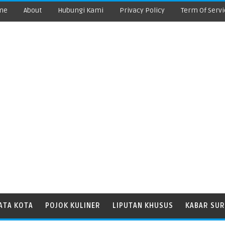
me
About
Hubungi Kami
Privacy Policy
Term Of Servi
ATA KOTA
POJOK KULINER
LIPUTAN KHUSUS
KABAR SUR