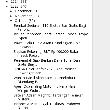
2024
(391)
►
2023
(340)
▼
December
(31)
►
November
(33)
►
October
(35)
▼
Pemkot Sediakan 110 Shuttle Bus Gratis Bagi
Penont...
Ribuan Penonton Padati Parade Kolosal Tropy
Experi...
Pawai Piala Dunia Akan Gelindingkan Bola
Raksasa F...
Siapkan Rekening, BLT Rp 400.000 Bakal
masuk Pada ...
Pemerintah Siap Berikan Dana Tunai Dan
Gratis Biay...
UNESA Gelar Jobfair 2023, Ada Ratusan
Lowongan dan...
Wanita Hamil Akan Dicekoki Narkoba Dan
Ditendang P...
Apes, Dua maling Motor ini, Kena Hajar
Warga, Pada...
Setelah Adzan Maghrib, Terdengar Teriakan
Misteriu...
Indonesia Memanggil, Deklarasi Prabowo -
Gibran