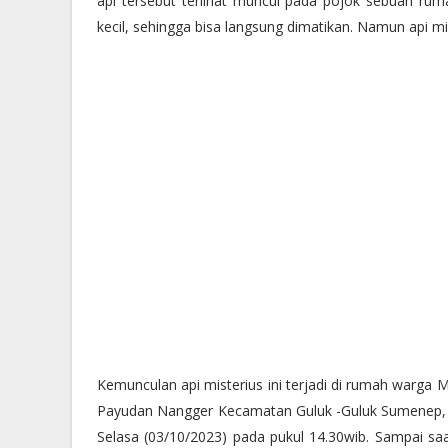
api tersebut terlihat muncul pada pojok sebuah ruma
kecil, sehingga bisa langsung dimatikan. Namun api mi
Kemunculan api misterius ini terjadi di rumah warga
Payudan Nangger Kecamatan Guluk -Guluk Sumenep, Mad
Selasa (03/10/2023) pada pukul 14.30wib. Sampai saat