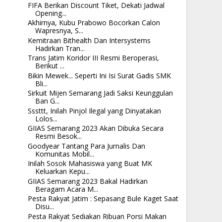
FIFA Berikan Discount Tiket, Dekati Jadwal
Opening...
Akhirnya, Kubu Prabowo Bocorkan Calon
Wapresnya, S...
Kemitraan Bithealth Dan Intersystems
Hadirkan Tran...
Trans Jatim Koridor III Resmi Beroperasi,
Berikut ...
Bikin Mewek... Seperti Ini Isi Surat Gadis SMK
Bli...
Sirkuit Mijen Semarang Jadi Saksi Keunggulan
Ban G...
Sssttt, Inilah Pinjol Ilegal yang Dinyatakan
Lolos...
GIIAS Semarang 2023 Akan Dibuka Secara
Resmi Besok...
Goodyear Tantang Para Jurnalis Dan
Komunitas Mobil...
Inilah Sosok Mahasiswa yang Buat MK
Keluarkan Kepu...
GIIAS Semarang 2023 Bakal Hadirkan
Beragam Acara M...
Pesta Rakyat Jatim : Sepasang Bule Kaget Saat
Disu...
Pesta Rakyat Sediakan Ribuan Porsi Makan