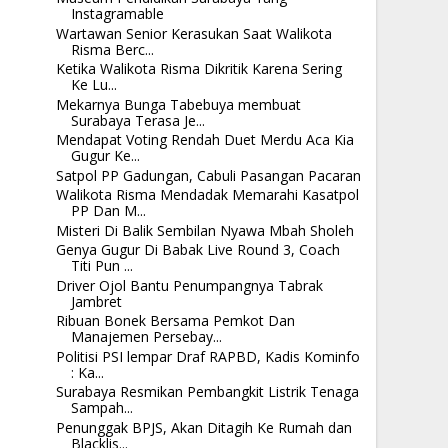
Instagramable
Wartawan Senior Kerasukan Saat Walikota
Risma Berc...
Ketika Walikota Risma Dikritik Karena Sering
Ke Lu...
Mekarnya Bunga Tabebuya membuat
Surabaya Terasa Je...
Mendapat Voting Rendah Duet Merdu Aca Kia
Gugur Ke...
Satpol PP Gadungan, Cabuli Pasangan Pacaran
Walikota Risma Mendadak Memarahi Kasatpol
PP Dan M...
Misteri Di Balik Sembilan Nyawa Mbah Sholeh
Genya Gugur Di Babak Live Round 3, Coach
Titi Pun ...
Driver Ojol Bantu Penumpangnya Tabrak
Jambret
Ribuan Bonek Bersama Pemkot Dan
Manajemen Persebay...
Politisi PSI lempar Draf RAPBD, Kadis Kominfo
: Ka...
Surabaya Resmikan Pembangkit Listrik Tenaga
Sampah...
Penunggak BPJS, Akan Ditagih Ke Rumah dan
Blacklis...