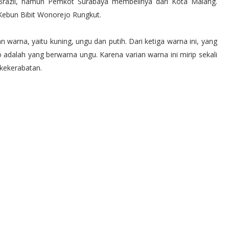
 Brazil, namun Pemkot Surabaya membelinya dari Kota Malang.
Kebun Bibit Wonorejo Rungkut.
n warna, yaitu kuning, ungu dan putih. Dari ketiga warna ini, yang
 adalah yang berwarna ungu. Karena varian warna ini mirip sekali
kekerabatan.