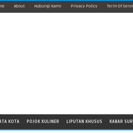
me
About
Hubungi Kami
Privacy Policy
Term Of Servi
ATA KOTA
POJOK KULINER
LIPUTAN KHUSUS
KABAR SUR