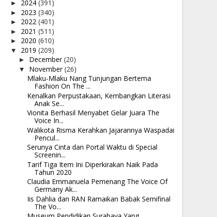
2024
(391)
►
2023
(340)
►
2022
(401)
►
2021
(511)
►
2020
(610)
►
2019
(209)
▼
December
(20)
►
November
(26)
▼
Mlaku-Mlaku Nang Tunjungan Bertema
Fashion On The ...
Kenalkan Perpustakaan, Kembangkan Literasi
Anak Se...
Vionita Berhasil Menyabet Gelar Juara The
Voice In...
Walikota Risma Kerahkan Jajarannya Waspadai
Pencul...
Serunya Cinta dan Portal Waktu di Special
Screenin...
Tarif Tiga Item Ini Diperkirakan Naik Pada
Tahun 2020
Claudia Emmanuela Pemenang The Voice Of
Germany Ak...
Iis Dahlia dan RAN Ramaikan Babak Semifinal
The Vo...
Museum Pendidikan Surabaya Yang