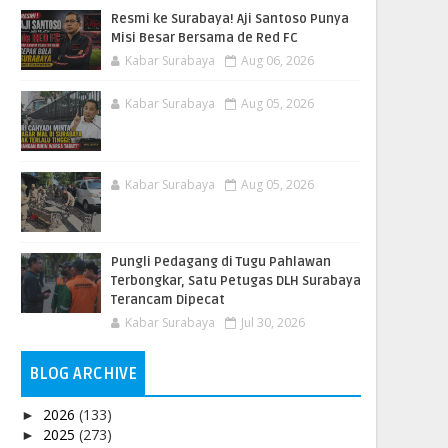
Resmi ke Surabaya! Aji Santoso Punya
Misi Besar Bersama de Red FC
Kabar Surabaya
Aug 06, 2026
Kabar Surabaya
Aug 05, 2026
Kabar Surabaya
Aug 05, 2026
Pungli Pedagang di Tugu Pahlawan
Terbongkar, Satu Petugas DLH Surabaya
Terancam Dipecat
Kabar Surabaya
Jul 30, 2026
BLOG ARCHIVE
2026
(133)
►
2025
(273)
►