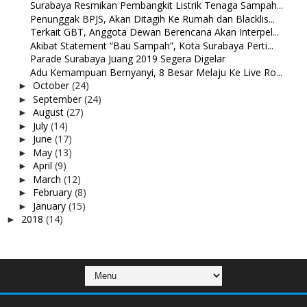
Surabaya Resmikan Pembangkit Listrik Tenaga Sampah...
Penunggak BPJS, Akan Ditagih Ke Rumah dan Blacklis...
Terkait GBT, Anggota Dewan Berencana Akan Interpel...
Akibat Statement “Bau Sampah”, Kota Surabaya Perti...
Parade Surabaya Juang 2019 Segera Digelar
Adu Kemampuan Bernyanyi, 8 Besar Melaju Ke Live Ro...
October
(24)
►
September
(24)
►
August
(27)
►
July
(14)
►
June
(17)
►
May
(13)
►
April
(9)
►
March
(12)
►
February
(8)
►
January
(15)
►
2018
(14)
►