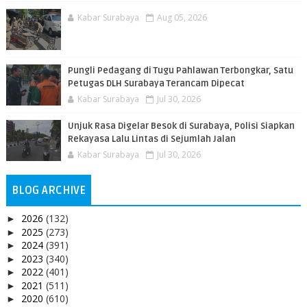
Kabar Surabaya
Aug 05, 2026
Pungli Pedagang di Tugu Pahlawan Terbongkar, Satu
Petugas DLH Surabaya Terancam Dipecat
Kabar Surabaya
Jul 30, 2026
Unjuk Rasa Digelar Besok di Surabaya, Polisi Siapkan
Rekayasa Lalu Lintas di Sejumlah Jalan
Kabar Surabaya
Jul 30, 2026
BLOG ARCHIVE
2026
(132)
►
2025
(273)
►
2024
(391)
►
2023
(340)
►
2022
(401)
►
2021
(511)
►
2020
(610)
►