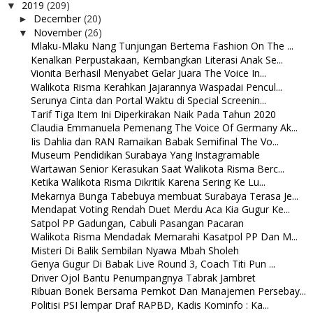
2019
(209)
▼
December
(20)
►
November
(26)
▼
Mlaku-Mlaku Nang Tunjungan Bertema Fashion On The ...
Kenalkan Perpustakaan, Kembangkan Literasi Anak Se...
Vionita Berhasil Menyabet Gelar Juara The Voice In...
Walikota Risma Kerahkan Jajarannya Waspadai Pencul...
Serunya Cinta dan Portal Waktu di Special Screenin...
Tarif Tiga Item Ini Diperkirakan Naik Pada Tahun 2020
Claudia Emmanuela Pemenang The Voice Of Germany Ak...
Iis Dahlia dan RAN Ramaikan Babak Semifinal The Vo...
Museum Pendidikan Surabaya Yang Instagramable
Wartawan Senior Kerasukan Saat Walikota Risma Berc...
Ketika Walikota Risma Dikritik Karena Sering Ke Lu...
Mekarnya Bunga Tabebuya membuat Surabaya Terasa Je...
Mendapat Voting Rendah Duet Merdu Aca Kia Gugur Ke...
Satpol PP Gadungan, Cabuli Pasangan Pacaran
Walikota Risma Mendadak Memarahi Kasatpol PP Dan M...
Misteri Di Balik Sembilan Nyawa Mbah Sholeh
Genya Gugur Di Babak Live Round 3, Coach Titi Pun ...
Driver Ojol Bantu Penumpangnya Tabrak Jambret
Ribuan Bonek Bersama Pemkot Dan Manajemen Persebay...
Politisi PSI lempar Draf RAPBD, Kadis Kominfo : Ka...