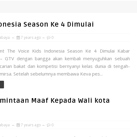
onesia Season Ke 4 Dimulai
abaya
7 years ago
0
ent The Voice Kids Indonesia Season Ke 4 Dimulai Kabar
 – GTV dengan bangga akan kembali menyuguhkan sebuah
carian bakat dan kompetisi bernyanyi kelas dunia di tengah-
mirsa. Setelah sebelumnya membawa Keva pes...
e
ermintaan Maaf Kepada Wali kota
abaya
7 years ago
0