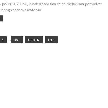
 Januri 2020 lalu, pihak Kepolisian telah melakukan penyidikan
 penghinaan Walikota Sur...
e
5
...
481
Next �
Last