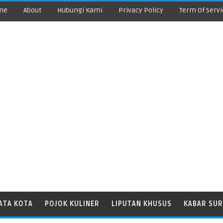
me
About
Hubungi Kami
Privacy Policy
Term Of Servi
ATA KOTA
POJOK KULINER
LIPUTAN KHUSUS
KABAR SUR