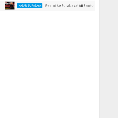
Resmi ke Surabaya! Aji Santoso Punya Misi Bes
KABAR SURABAYA