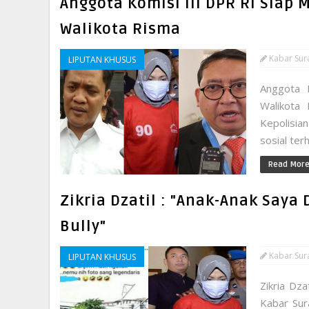
Anggota Komisi III DPR RI Siap
Walikota Risma
Kabar Sur
LIPUTAN KHUSUS
Anggota 
Walikota
Kepolisia
sosial ter
Read Mor
Zikria Dzatil : "Anak-Anak Saya
Bully"
Kabar Sur
LIPUTAN KHUSUS
Zikria Dza
Kabar Sur