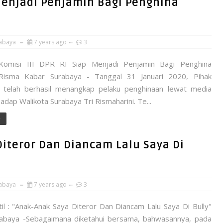
 Menjadi Penjamin Bagi Penghina
abaya
7 years ago
3
Komisi III DPR RI Siap Menjadi Penjamin Bagi Penghina
 Risma Kabar Surabaya - Tanggal 31 Januari 2020, Pihak
n telah berhasil menangkap pelaku penghinaan lewat media
hadap Walikota Surabaya Tri Rismaharini. Te...
e
 Diteror Dan Diancam Lalu Saya Di
abaya
7 years ago
3
til : "Anak-Anak Saya Diteror Dan Diancam Lalu Saya Di Bully"
abaya -Sebagaimana diketahui bersama, bahwasannya, pada