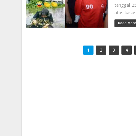
tanggal 25
atas kasus
Read Mor
1
2
3
4