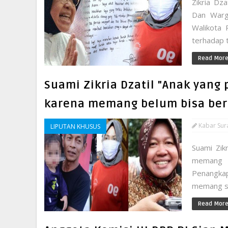
Zikria Dz
Dan Warg
Walikota 
terhadap t
Read Mor
Suami Zikria Dzatil "Anak yang 
karena memang belum bisa ber
Kabar Sur
LIPUTAN KHUSUS
Suami Zik
memang b
Penangka
memang sed
Read Mor