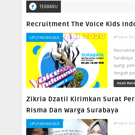
TERBARU
Recruitment The Voice Kids Ind
Kabar Sur
LIPUTAN KHUSUS
Recruitm
Surabaya
ajang pen
tengah pe
Read Mor
Zikria Dzatil Kirimkan Surat P
Risma Dan Warga Surabaya
Kabar Sur
LIPUTAN KHUSUS