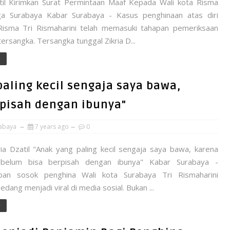
atil Kirimkan Surat Permintaan Maaf Kepada Wali kota Risma
a Surabaya Kabar Surabaya - Kasus penghinaan atas diri
Risma Tri Rismaharini telah memasuki tahapan pemeriksaan
ersangka. Tersangka tunggal Zikria D...
e
paling kecil sengaja saya bawa,
pisah dengan ibunya"
abaya
7 years ago
0
ria Dzatil "Anak yang paling kecil sengaja saya bawa, karena
elum bisa berpisah dengan ibunya" Kabar Surabaya -
pan sosok penghina Wali kota Surabaya Tri Rismaharini
ang menjadi viral di media sosial. Bukan ...
e