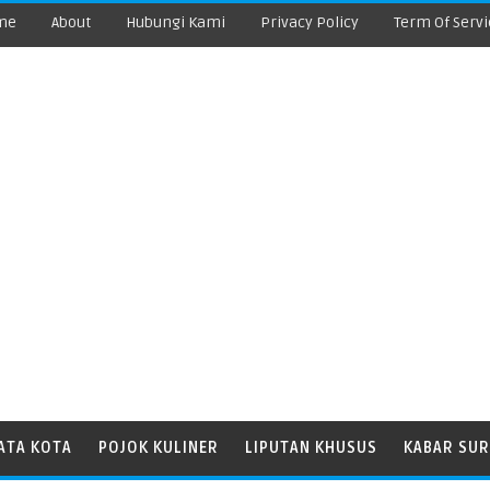
me
About
Hubungi Kami
Privacy Policy
Term Of Servi
ATA KOTA
POJOK KULINER
LIPUTAN KHUSUS
KABAR SUR