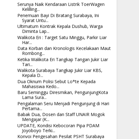
Serunya Naik Kendaraan Listrik ToerWagen
Kelilling...
Penemuan Bayi Di Bratang Surabaya, Ini
Syarat Untu...
Ultimatum Kontrak Kepala Dushub, Warga
Diminta Lap...
Walikota Eri : Target Satu Minggu, Parkir Liar
Har...
Data Korban dan Kronologis Kecelakaan Maut
Rombong...
Ketika Walikota Eri Tangkap Tangan Jukir Liar
Tari...
Walikota Surabaya Tangkap Jukir Liar KBS,
Kepala D...
Dua Oknum Polisi Sebut Lo*te Kepada
Mahasiswa Kedo...
Baru Seminggu Diresmikan, PengunjungKota
Lama Sura...
Pengalaman Seru Menjadi Pengunjung di Hari
Pertama...
Babak Dua, Dosen dan Staff UNAIR Mogok
Mengajar (K...
UPDATE, Kondisi Kebocoran Pipa PDAM
Joyoboyo Terki...
Konvoi Pengesahan Pesilat PSHT Surabaya