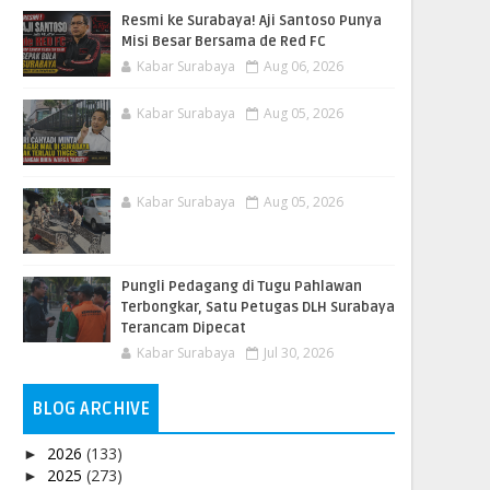
Resmi ke Surabaya! Aji Santoso Punya
Misi Besar Bersama de Red FC
Kabar Surabaya
Aug 06, 2026
Kabar Surabaya
Aug 05, 2026
Kabar Surabaya
Aug 05, 2026
Pungli Pedagang di Tugu Pahlawan
Terbongkar, Satu Petugas DLH Surabaya
Terancam Dipecat
Kabar Surabaya
Jul 30, 2026
BLOG ARCHIVE
2026
(133)
►
2025
(273)
►