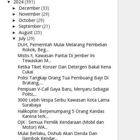
2024
(391)
▼
December
(33)
►
November
(29)
►
October
(29)
►
September
(21)
►
August
(25)
►
July
(29)
▼
DUH, Pemerntah Mulai Melarang Pembelian
Rokok, Beg...
Mistis !!, Kawasan Pantai Di Jember Ini
Tewaskan M...
Ketika Tiket Konser Dan Detergen Bakal Kena
Cukai
Polisi Tangkap Orang Tua Pembuang Bayi Di
Bratang,...
Penipuan V-Call Gaya Baru, Menyaru Sebagai
Polisi,...
3000 Lebih Vespa Serbu Kawasan Kota Lama
Surabaya
Halikopter Berpenumpang 5 Orang Kandas
Karena terk...
OJK : Semua Pemilik Kendaraan (Mobil dan
Motor) WA...
Mulai Berlaku, Dishub Akan Denda Dan
Gembok Kendar...