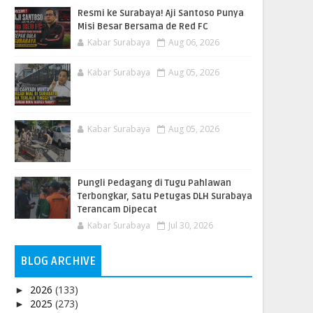
Resmi ke Surabaya! Aji Santoso Punya
Misi Besar Bersama de Red FC
Kabar Surabaya
Aug 06, 2026
Kabar Surabaya
Aug 05, 2026
Kabar Surabaya
Aug 05, 2026
Pungli Pedagang di Tugu Pahlawan
Terbongkar, Satu Petugas DLH Surabaya
Terancam Dipecat
Kabar Surabaya
Jul 30, 2026
BLOG ARCHIVE
2026
(133)
►
2025
(273)
►