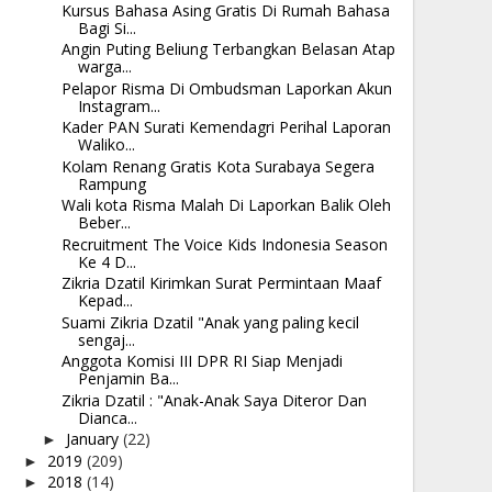
Kursus Bahasa Asing Gratis Di Rumah Bahasa
Bagi Si...
Angin Puting Beliung Terbangkan Belasan Atap
warga...
Pelapor Risma Di Ombudsman Laporkan Akun
Instagram...
Kader PAN Surati Kemendagri Perihal Laporan
Waliko...
Kolam Renang Gratis Kota Surabaya Segera
Rampung
Wali kota Risma Malah Di Laporkan Balik Oleh
Beber...
Recruitment The Voice Kids Indonesia Season
Ke 4 D...
Zikria Dzatil Kirimkan Surat Permintaan Maaf
Kepad...
Suami Zikria Dzatil "Anak yang paling kecil
sengaj...
Anggota Komisi III DPR RI Siap Menjadi
Penjamin Ba...
Zikria Dzatil : "Anak-Anak Saya Diteror Dan
Dianca...
January
(22)
►
2019
(209)
►
2018
(14)
►