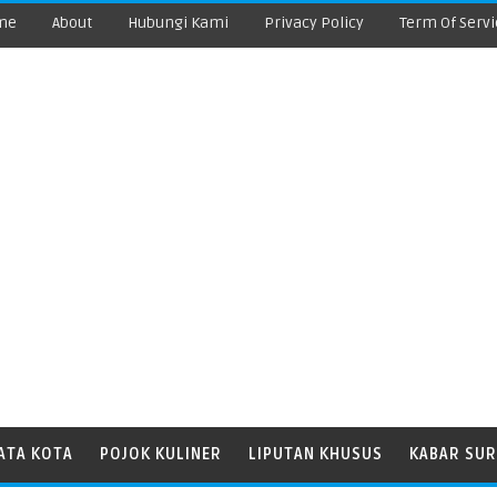
me
About
Hubungi Kami
Privacy Policy
Term Of Servi
ATA KOTA
POJOK KULINER
LIPUTAN KHUSUS
KABAR SUR