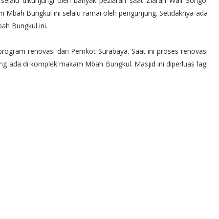
selalu dikunjungi oleh banyak peziarah saat Ziarah Wali Songo.
 Mbah Bungkul ini selalu ramai oleh pengunjung. Setidaknya ada
h Bungkul ini.
ogram renovasi dari Pemkot Surabaya. Saat ini proses renovasi
g ada di komplek makam Mbah Bungkul. Masjid ini diperluas lagi