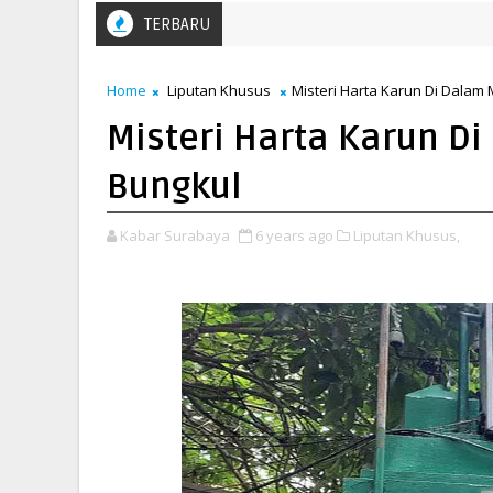
TERBARU
Home
Liputan Khusus
Misteri Harta Karun Di Dala
Misteri Harta Karun 
Bungkul
Kabar Surabaya
6 years ago
Liputan Khusus,