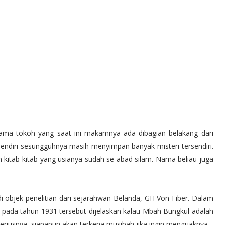
ama tokoh yang saat ini makamnya ada dibagian belakang dari
ndiri sesungguhnya masih menyimpan banyak misteri tersendiri.
kitab-kitab yang usianya sudah se-abad silam. Nama beliau juga
 objek penelitian dari sejarahwan Belanda, GH Von Fiber. Dalam
 pada tahun 1931 tersebut dijelaskan kalau Mbah Bungkul adalah
eriusnya, siapapun akan terkena musibah jika ingin menguaknya.