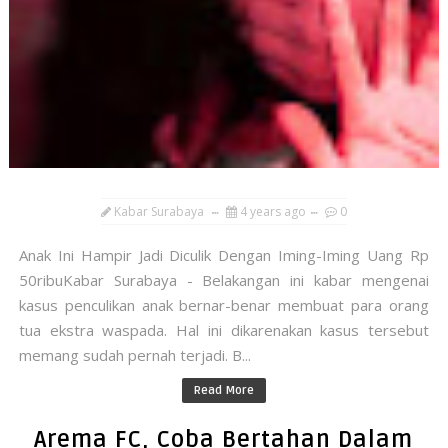
Kabar Surabaya
4 years ago
0
Anak Ini Hampir Jadi Diculik Dengan Iming-Iming Uang Rp
50ribuKabar Surabaya - Belakangan ini kabar mengenai
kasus penculikan anak bernar-benar membuat para orang
tua ekstra waspada. Hal ini dikarenakan kasus tersebut
memang sudah pernah terjadi. B...
Read More
Arema FC, Coba Bertahan Dalam