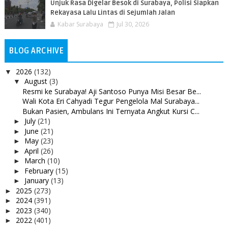
Unjuk Rasa Digelar Besok di Surabaya, Polisi Siapkan
Rekayasa Lalu Lintas di Sejumlah Jalan
Kabar Surabaya
Jul 30, 2026
BLOG ARCHIVE
2026
(132)
▼
August
(3)
▼
Resmi ke Surabaya! Aji Santoso Punya Misi Besar Be...
Wali Kota Eri Cahyadi Tegur Pengelola Mal Surabaya...
Bukan Pasien, Ambulans Ini Ternyata Angkut Kursi C...
July
(21)
►
June
(21)
►
May
(23)
►
April
(26)
►
March
(10)
►
February
(15)
►
January
(13)
►
2025
(273)
►
2024
(391)
►
2023
(340)
►
2022
(401)
►