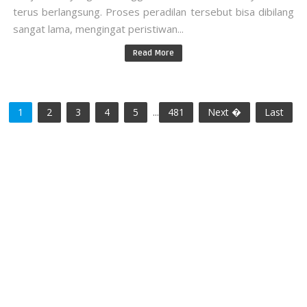
terus berlangsung. Proses peradilan tersebut bisa dibilang
sangat lama, mengingat peristiwan...
Read More
1
2
3
4
5
...
481
Next �
Last