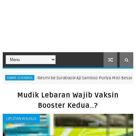
Resmi ke Surabaya! Aji Santoso Punya Misi Besar Bersa
BAR SURABAYA
Mudik Lebaran Wajib Vaksin
Booster Kedua..?
LIPUTAN KHUSUS