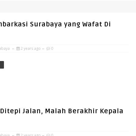
mbarkasi Surabaya yang Wafat Di
abaya
2 years ago
0
e
l Ditepi Jalan, Malah Berakhir Kepala
abaya
2 years ago
0