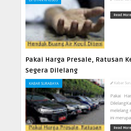
Read Mor
Pakai Harga Presale, Ratusan 
Segera Dilelang
Kabar Sur
KABAR SURABAYA
Pakai Ha
DilelangK
melelang 
ini merup
Read Mor