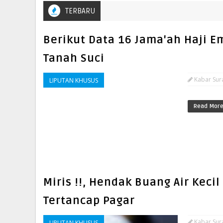
TERBARU
Berikut Data 16 Jama'ah Haji E
Tanah Suci
Kabar Sur
LIPUTAN KHUSUS
Read Mor
Miris !!, Hendak Buang Air Keci
Tertancap Pagar
Kabar Sur
LIPUTAN KHUSUS