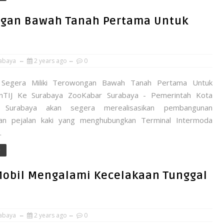
ongan Bawah Tanah Pertama Untuk
abaya
2 years ago
0
 Segera Miliki Terowongan Bawah Tanah Pertama Untuk
nTIJ Ke Surabaya ZooKabar Surabaya - Pemerintah Kota
 Surabaya akan segera merealisasikan pembangunan
an pejalan kaki yang menghubungkan Terminal Intermoda
.
e
obil Mengalami Kecelakaan Tunggal
abaya
2 years ago
0