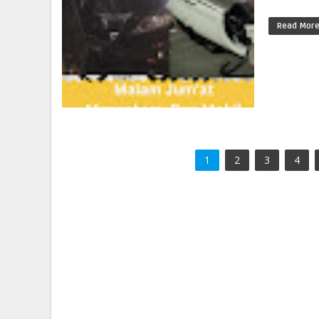
Read Mor
1
2
3
4