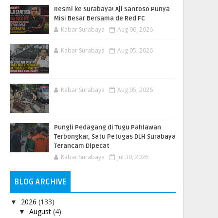
Resmi ke Surabaya! Aji Santoso Punya
Misi Besar Bersama de Red FC
Kabar Surabaya
Aug 06, 2026
Kabar Surabaya
Aug 05, 2026
Kabar Surabaya
Aug 05, 2026
Pungli Pedagang di Tugu Pahlawan
Terbongkar, Satu Petugas DLH Surabaya
Terancam Dipecat
Kabar Surabaya
Jul 30, 2026
BLOG ARCHIVE
2026
(133)
▼
August
(4)
▼