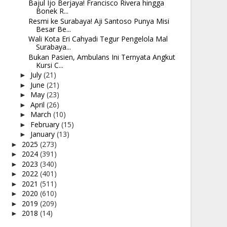
Bajul Ijo Berjaya! Francisco Rivera hingga
Bonek R...
Resmi ke Surabaya! Aji Santoso Punya Misi
Besar Be...
Wali Kota Eri Cahyadi Tegur Pengelola Mal
Surabaya...
Bukan Pasien, Ambulans Ini Ternyata Angkut
Kursi C...
July
(21)
►
June
(21)
►
May
(23)
►
April
(26)
►
March
(10)
►
February
(15)
►
January
(13)
►
2025
(273)
►
2024
(391)
►
2023
(340)
►
2022
(401)
►
2021
(511)
►
2020
(610)
►
2019
(209)
►
2018
(14)
►