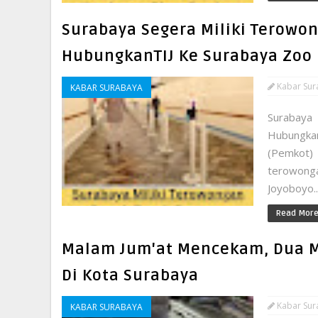
Surabaya Segera Miliki Terow
HubungkanTIJ Ke Surabaya Zoo
Kabar Sur
KABAR SURABAYA
Surabaya
Hubungka
(Pemkot)
terowong
Joyoboyo..
Read Mor
Malam Jum'at Mencekam, Dua M
Di Kota Surabaya
Kabar Sur
KABAR SURABAYA